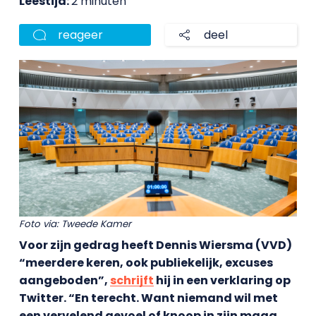
Leestijd:
2 minuten
reageer
deel
Foto via: Tweede Kamer
Voor zijn gedrag heeft Dennis Wiersma (VVD)
“meerdere keren, ook publiekelijk, excuses
aangeboden”,
schrijft
hij in een verklaring op
Twitter. “En terecht. Want niemand wil met
een vervelend gevoel of knoop in zijn maag