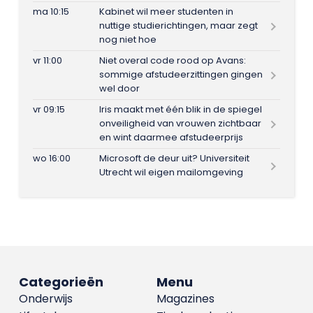
ma 10:15
Kabinet wil meer studenten in
nuttige studierichtingen, maar zegt
nog niet hoe
vr 11:00
Niet overal code rood op Avans:
sommige afstudeerzittingen gingen
wel door
vr 09:15
Iris maakt met één blik in de spiegel
onveiligheid van vrouwen zichtbaar
en wint daarmee afstudeerprijs
wo 16:00
Microsoft de deur uit? Universiteit
Utrecht wil eigen mailomgeving
Categorieën
Menu
Onderwijs
Magazines