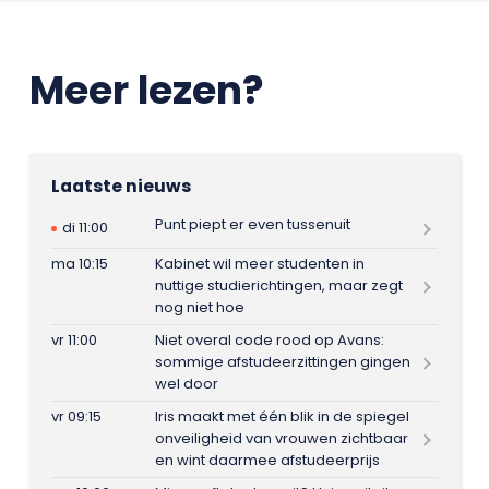
Meer lezen?
Laatste nieuws
Punt piept er even tussenuit
di 11:00
ma 10:15
Kabinet wil meer studenten in
nuttige studierichtingen, maar zegt
nog niet hoe
vr 11:00
Niet overal code rood op Avans:
sommige afstudeerzittingen gingen
wel door
vr 09:15
Iris maakt met één blik in de spiegel
onveiligheid van vrouwen zichtbaar
en wint daarmee afstudeerprijs