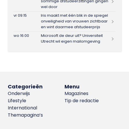
sommige afstudeerzittingen gingen
wel door
vr 09:15
Iris maakt met één blik in de spiegel
onveiligheid van vrouwen zichtbaar
en wint daarmee afstudeerprijs
wo 16:00
Microsoft de deur uit? Universiteit
Utrecht wil eigen mailomgeving
Categorieën
Menu
Onderwijs
Magazines
Lifestyle
Tip de redactie
International
Themapagina’s