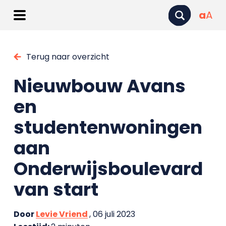
a
A
Terug naar overzicht
Nieuwbouw Avans
en
studentenwoningen
aan
Onderwijsboulevard
van start
Door
Levie Vriend
, 06 juli 2023