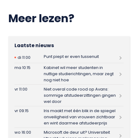
Meer lezen?
Laatste nieuws
Punt piept er even tussenuit
di 11:00
ma 10:15
Kabinet wil meer studenten in
nuttige studierichtingen, maar zegt
nog niet hoe
vr 11:00
Niet overal code rood op Avans:
sommige afstudeerzittingen gingen
wel door
vr 09:15
Iris maakt met één blik in de spiegel
onveiligheid van vrouwen zichtbaar
en wint daarmee afstudeerprijs
wo 16:00
Microsoft de deur uit? Universiteit