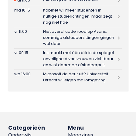
di 11:00
ma 10:15
Kabinet wil meer studenten in
nuttige studierichtingen, maar zegt
nog niet hoe
vr 11:00
Niet overal code rood op Avans:
sommige afstudeerzittingen gingen
wel door
vr 09:15
Iris maakt met één blik in de spiegel
onveiligheid van vrouwen zichtbaar
en wint daarmee afstudeerprijs
wo 16:00
Microsoft de deur uit? Universiteit
Utrecht wil eigen mailomgeving
Categorieën
Menu
Onderwijs
Magazines