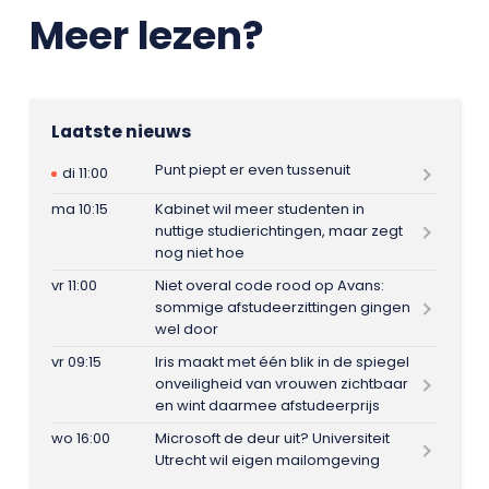
Meer lezen?
Laatste nieuws
Punt piept er even tussenuit
di 11:00
ma 10:15
Kabinet wil meer studenten in
nuttige studierichtingen, maar zegt
nog niet hoe
vr 11:00
Niet overal code rood op Avans:
sommige afstudeerzittingen gingen
wel door
vr 09:15
Iris maakt met één blik in de spiegel
onveiligheid van vrouwen zichtbaar
en wint daarmee afstudeerprijs
wo 16:00
Microsoft de deur uit? Universiteit
Utrecht wil eigen mailomgeving