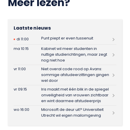
Meer lezen?
Laatste nieuws
Punt piept er even tussenuit
di 11:00
ma 10:15
Kabinet wil meer studenten in
nuttige studierichtingen, maar zegt
nog niet hoe
vr 11:00
Niet overal code rood op Avans:
sommige afstudeerzittingen gingen
wel door
vr 09:15
Iris maakt met één blik in de spiegel
onveiligheid van vrouwen zichtbaar
en wint daarmee afstudeerprijs
wo 16:00
Microsoft de deur uit? Universiteit
Utrecht wil eigen mailomgeving