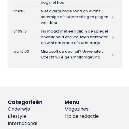
nog niet hoe
vr 11:00
Niet overal code rood op Avans:
sommige afstudeerzittingen gingen
wel door
vr 09:15
Iris maakt met één blik in de spiegel
onveiligheid van vrouwen zichtbaar
en wint daarmee afstudeerprijs
wo 16:00
Microsoft de deur uit? Universiteit
Utrecht wil eigen mailomgeving
Categorieën
Menu
Onderwijs
Magazines
Lifestyle
Tip de redactie
International