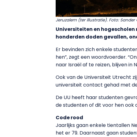
Jeruzalem (ter illustratie). Foto: Sand
Universiteiten en hogescholen r
honderden doden gevallen, onde
Er bevinden zich enkele studenten
hen”, zegt een woordvoerder. “On
naar Israël af te reizen, blijven in
Ook van de Universiteit Utrecht z
universiteit contact gehad met dez
De UU heeft haar studenten gevra
de studenten of dit voor hen ook d
Code rood
Jaarlijks gaan enkele tientallen N
het er 79. Daarnaast gaan student