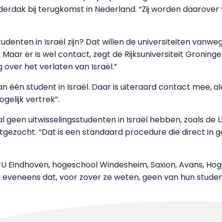
onderdak bij terugkomst in Nederland. “Zij worden daarove
udenten in Israël zijn? Dat willen de universiteiten van
g. Maar er is wel contact, zegt de Rijksuniversiteit Gronin
g over het verlaten van Israël.”
an één student in Israël. Daar is uiteraard contact mee,
elijk vertrek”.
aal geen uitwisselingsstudenten in Israël hebben, zoals de 
tgezocht. “Dat is een standaard procedure die direct in g
 TU Eindhoven, hogeschool Windesheim, Saxion, Avans, Ho
veneens dat, voor zover ze weten, geen van hun studenten