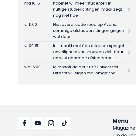
ma 10:15
Kabinet wil meer studenten in
nuttige studierichtingen, maar zegt
nog niet hoe
vr 11:00
Niet overal code rood op Avans:
sommige afstudeerzittingen gingen
wel door
vr 09:15
Iris maakt met één blik in de spiegel
onveiligheid van vrouwen zichtbaar
en wint daarmee afstudeerprijs
wo 16:00
Microsoft de deur uit? Universiteit
Utrecht wil eigen mailomgeving
Menu
Magazine
Tip de re