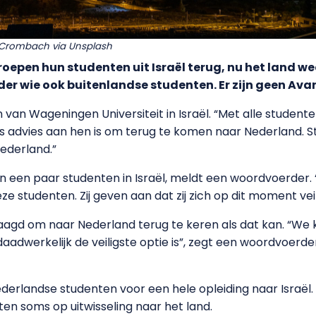
er Crombach via Unsplash
oepen hun studenten uit Israël terug, nu het land wede
r wie ook buitenlandse studenten. Er zijn geen Avan
 van Wageningen Universiteit in Israël. “Met alle student
s advies aan hen is om terug te komen naar Nederland. S
 Nederland.”
ijn een paar studenten in Israël, meldt een woordvoerde
e studenten. Zij geven aan dat zij zich op dit moment veil
agd om naar Nederland terug te keren als dat kan. “We 
aadwerkelijk de veiligste optie is”, zegt een woordvoerde
ederlandse studenten voor een hele opleiding naar Israël. 
en soms op uitwisseling naar het land.