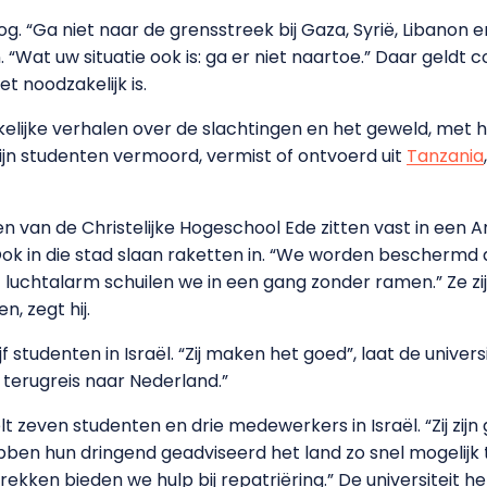
log. “Ga niet naar de grensstreek bij Gaza, Syrië, Libanon
 “Wat uw situatie ook is: ga er niet naartoe.” Daar geldt c
et noodzakelijk is.
kelijke verhalen over de slachtingen en het geweld, met 
 zijn studenten vermoord, vermist of ontvoerd uit
Tanzania
n van de Christelijke Hogeschool Ede zitten vast in een A
Ook in die stad slaan raketten in. “We worden beschermd
t luchtalarm schuilen we in een gang zonder ramen.” Ze z
, zegt hij.
jf studenten in Israël. “Zij maken het goed”, laat de univer
 terugreis naar Nederland.”
 zeven studenten en drie medewerkers in Israël. “Zij zijn 
ben hun dringend geadviseerd het land zo snel mogelijk
vertrekken bieden we hulp bij repatriëring.” De universiteit