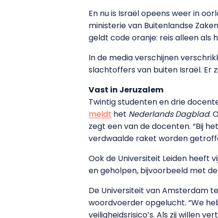
En nu is Israël opeens weer in oor
ministerie van Buitenlandse Zaken.
geldt code oranje: reis alleen als h
In de media verschijnen verschrik
slachtoffers van buiten Israël. Er
Vast in Jeruzalem
Twintig studenten en drie docente
meldt
het
Nederlands Dagblad
. 
zegt een van de docenten. “Bij he
verdwaalde raket worden getroffen
Ook de Universiteit Leiden heeft vi
en geholpen, bijvoorbeeld met de
De Universiteit van Amsterdam telt
woordvoerder opgelucht. “We heb
veiligheidsrisico’s. Als zij willen 