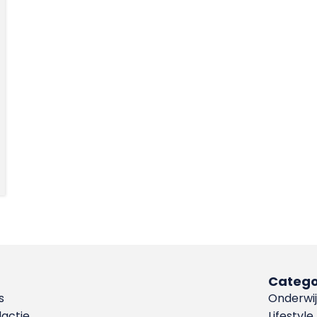
Catego
s
Onderwij
dactie
Lifestyle