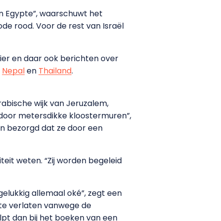
 en Egypte”, waarschuwt het
ode rood. Voor de rest van Israël
hier en daar ook berichten over
,
Nepal
en
Thailand
.
rabische wijk van Jeruzalem,
 door metersdikke kloostermuren”,
ijn bezorgd dat ze door een
siteit weten. “Zij worden begeleid
gelukkig allemaal oké”, zegt een
 te verlaten vanwege de
 helpt dan bij het boeken van een