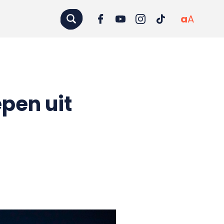
a
A
pen uit