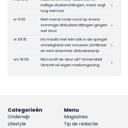
nuttige studierichtingen, maar zegt
nog niet hoe
vr 11:00
Niet overal code rood op Avans:
sommige afstudeerzittingen gingen
wel door
vr 09:15
Iris maakt met één blik in de spiegel
onveiligheid van vrouwen zichtbaar
en wint daarmee afstudeerprijs
wo 16:00
Microsoft de deur uit? Universiteit
Utrecht wil eigen mailomgeving
Categorieën
Menu
Onderwijs
Magazines
Lifestyle
Tip de redactie