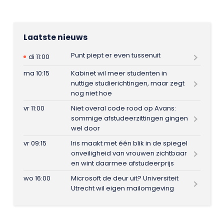
Laatste nieuws
Punt piept er even tussenuit
di 11:00
ma 10:15
Kabinet wil meer studenten in
nuttige studierichtingen, maar zegt
nog niet hoe
vr 11:00
Niet overal code rood op Avans:
sommige afstudeerzittingen gingen
wel door
vr 09:15
Iris maakt met één blik in de spiegel
onveiligheid van vrouwen zichtbaar
en wint daarmee afstudeerprijs
wo 16:00
Microsoft de deur uit? Universiteit
Utrecht wil eigen mailomgeving