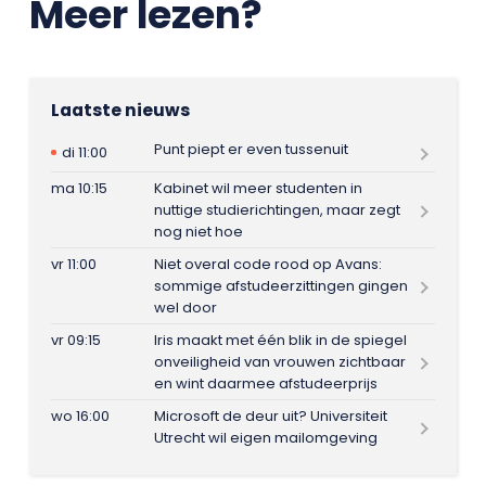
Meer lezen?
Laatste nieuws
Punt piept er even tussenuit
di 11:00
ma 10:15
Kabinet wil meer studenten in
nuttige studierichtingen, maar zegt
nog niet hoe
vr 11:00
Niet overal code rood op Avans:
sommige afstudeerzittingen gingen
wel door
vr 09:15
Iris maakt met één blik in de spiegel
onveiligheid van vrouwen zichtbaar
en wint daarmee afstudeerprijs
wo 16:00
Microsoft de deur uit? Universiteit
Utrecht wil eigen mailomgeving