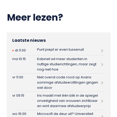
Meer lezen?
Laatste nieuws
Punt piept er even tussenuit
di 11:00
ma 10:15
Kabinet wil meer studenten in
nuttige studierichtingen, maar zegt
nog niet hoe
vr 11:00
Niet overal code rood op Avans:
sommige afstudeerzittingen gingen
wel door
vr 09:15
Iris maakt met één blik in de spiegel
onveiligheid van vrouwen zichtbaar
en wint daarmee afstudeerprijs
wo 16:00
Microsoft de deur uit? Universiteit