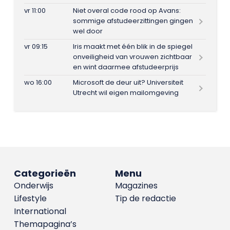
vr 11:00
Niet overal code rood op Avans:
sommige afstudeerzittingen gingen
wel door
vr 09:15
Iris maakt met één blik in de spiegel
onveiligheid van vrouwen zichtbaar
en wint daarmee afstudeerprijs
wo 16:00
Microsoft de deur uit? Universiteit
Utrecht wil eigen mailomgeving
Categorieën
Menu
Onderwijs
Magazines
Lifestyle
Tip de redactie
International
Themapagina’s