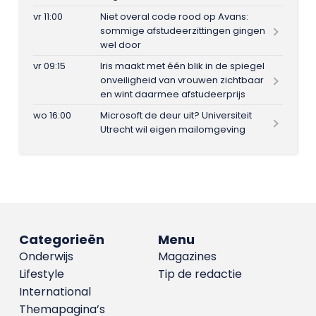
vr 11:00
Niet overal code rood op Avans:
sommige afstudeerzittingen gingen
wel door
vr 09:15
Iris maakt met één blik in de spiegel
onveiligheid van vrouwen zichtbaar
en wint daarmee afstudeerprijs
wo 16:00
Microsoft de deur uit? Universiteit
Utrecht wil eigen mailomgeving
Categorieën
Menu
Onderwijs
Magazines
Lifestyle
Tip de redactie
International
Themapagina’s