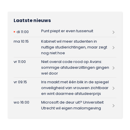
Laatste nieuws
Punt piept er even tussenuit
di 11:00
ma 10:15
Kabinet wil meer studenten in
nuttige studierichtingen, maar zegt
nog niet hoe
vr 11:00
Niet overal code rood op Avans:
sommige afstudeerzittingen gingen
wel door
vr 09:15
Iris maakt met één blik in de spiegel
onveiligheid van vrouwen zichtbaar
en wint daarmee afstudeerprijs
wo 16:00
Microsoft de deur uit? Universiteit
Utrecht wil eigen mailomgeving