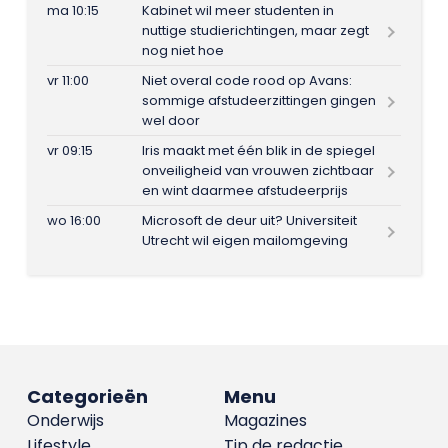
ma 10:15
Kabinet wil meer studenten in
nuttige studierichtingen, maar zegt
nog niet hoe
vr 11:00
Niet overal code rood op Avans:
sommige afstudeerzittingen gingen
wel door
vr 09:15
Iris maakt met één blik in de spiegel
onveiligheid van vrouwen zichtbaar
en wint daarmee afstudeerprijs
wo 16:00
Microsoft de deur uit? Universiteit
Utrecht wil eigen mailomgeving
Categorieën
Menu
Onderwijs
Magazines
Lifestyle
Tip de redactie