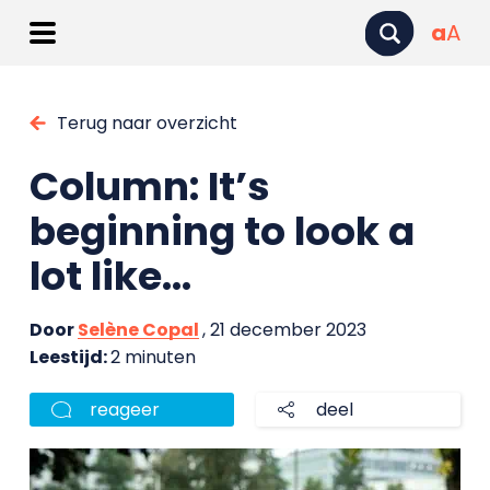
a
A
Terug naar overzicht
Column: It’s
beginning to look a
lot like…
Door
Selène Copal
, 21 december 2023
Leestijd:
2 minuten
reageer
deel