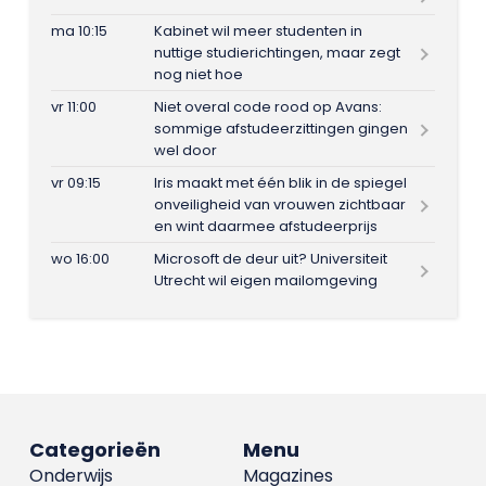
ma 10:15
Kabinet wil meer studenten in
nuttige studierichtingen, maar zegt
nog niet hoe
vr 11:00
Niet overal code rood op Avans:
sommige afstudeerzittingen gingen
wel door
vr 09:15
Iris maakt met één blik in de spiegel
onveiligheid van vrouwen zichtbaar
en wint daarmee afstudeerprijs
wo 16:00
Microsoft de deur uit? Universiteit
Utrecht wil eigen mailomgeving
Categorieën
Menu
Onderwijs
Magazines