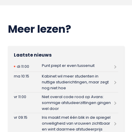
Meer lezen?
Laatste nieuws
Punt piept er even tussenuit
di 11:00
ma 10:15
Kabinet wil meer studenten in
nuttige studierichtingen, maar zegt
nog niet hoe
vr 11:00
Niet overal code rood op Avans:
sommige afstudeerzittingen gingen
wel door
vr 09:15
Iris maakt met één blik in de spiegel
onveiligheid van vrouwen zichtbaar
en wint daarmee afstudeerprijs