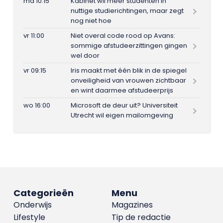
ma 10:15
Kabinet wil meer studenten in
nuttige studierichtingen, maar zegt
nog niet hoe
vr 11:00
Niet overal code rood op Avans:
sommige afstudeerzittingen gingen
wel door
vr 09:15
Iris maakt met één blik in de spiegel
onveiligheid van vrouwen zichtbaar
en wint daarmee afstudeerprijs
wo 16:00
Microsoft de deur uit? Universiteit
Utrecht wil eigen mailomgeving
Categorieën
Menu
Onderwijs
Magazines
Lifestyle
Tip de redactie