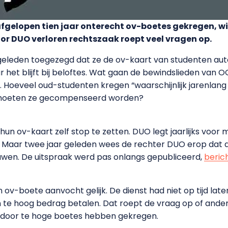
gelopen tien jaar onterecht ov-boetes gekregen, wil
or DUO verloren rechtszaak roept veel vragen op.
geleden toegezegd dat ze de ov-kaart van studenten aut
het blijft bij beloftes. Wat gaan de bewindslieden van 
n. Hoeveel oud-studenten kregen “waarschijnlijk jarenlang
 moeten ze gecompenseerd worden?
 ov-kaart zelf stop te zetten. DUO legt jaarlijks voor 
. Maar twee jaar geleden wees de rechter DUO erop dat 
en. De uitspraak werd pas onlangs gepubliceerd,
beric
n ov-boete aanvocht gelijk. De dienst had niet op tijd lat
 te hoog bedrag betalen. Dat roept de vraag op of andere
door te hoge boetes hebben gekregen.