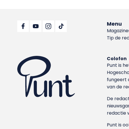
Menu
Magazine
Tip de re
Colofon
Punt is h
Hoge­sch
fungeert 
van de re
De redacti
nieuwsgar
redactie 
Punt is o