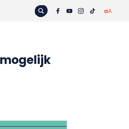
a
A
 mogelijk