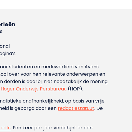
rieën
s
ional
gina’s
g voor studenten en medewerkers van Avans
ool over voor hen relevante onderwerpen en
derden is daarbij niet noodzakelijk de mening
t
Hoger Onderwijs Persbureau
(HOP).
nalistieke onafhankelijkheid, op basis van vrije
heid is geborgd door een
redactiestatuut
. De
kedIn
. Een keer per jaar verschijnt er een