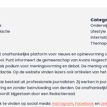
Catego
s
Onderwij
dactie
Lifestyle
Internat
Themapa
et onafhankelijke platform voor nieuws en opinievormin
ool. Punt informeert de gemeenschap van Avans Hogesch
als podium voor meningsvorming en debat. De mening van 
dactie. Op de website vinden lezers ook artikelen van he
e bestaat uit professionele journalisten. Zij werken in jour
ing en zonder beïnvloeding van derden. De onafhankelijk
wordt bijgestaan door een Redactieraad.
ok te vinden op social media:
Instragram
,
Facebook
en
Lin