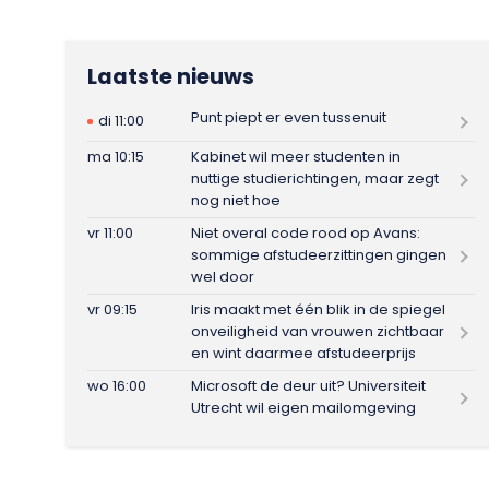
Laatste nieuws
Punt piept er even tussenuit
di 11:00
ma 10:15
Kabinet wil meer studenten in
nuttige studierichtingen, maar zegt
nog niet hoe
vr 11:00
Niet overal code rood op Avans:
sommige afstudeerzittingen gingen
wel door
vr 09:15
Iris maakt met één blik in de spiegel
onveiligheid van vrouwen zichtbaar
en wint daarmee afstudeerprijs
wo 16:00
Microsoft de deur uit? Universiteit
Utrecht wil eigen mailomgeving