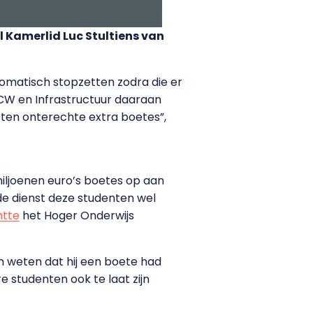
 Kamerlid Luc Stultiens van
omatisch stopzetten zodra die er
OCW en Infrastructuur daaraan
 ten onterechte extra boetes”,
miljoenen euro’s boetes op aan
de dienst deze studenten wel
htte
het Hoger Onderwijs
en weten dat hij een boete had
 studenten ook te laat zijn