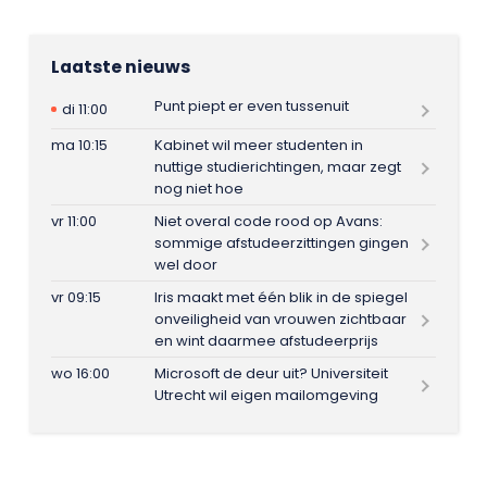
Laatste nieuws
Punt piept er even tussenuit
di 11:00
ma 10:15
Kabinet wil meer studenten in
nuttige studierichtingen, maar zegt
nog niet hoe
vr 11:00
Niet overal code rood op Avans:
sommige afstudeerzittingen gingen
wel door
vr 09:15
Iris maakt met één blik in de spiegel
onveiligheid van vrouwen zichtbaar
en wint daarmee afstudeerprijs
wo 16:00
Microsoft de deur uit? Universiteit
Utrecht wil eigen mailomgeving