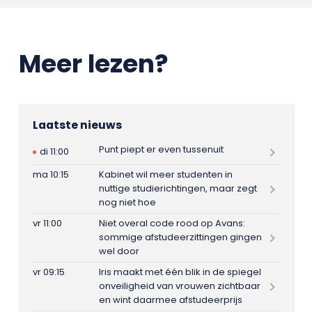
Meer lezen?
Laatste nieuws
Punt piept er even tussenuit
di 11:00
ma 10:15
Kabinet wil meer studenten in
nuttige studierichtingen, maar zegt
nog niet hoe
vr 11:00
Niet overal code rood op Avans:
sommige afstudeerzittingen gingen
wel door
vr 09:15
Iris maakt met één blik in de spiegel
onveiligheid van vrouwen zichtbaar
en wint daarmee afstudeerprijs