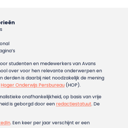
rieën
s
ional
gina’s
g voor studenten en medewerkers van Avans
ool over voor hen relevante onderwerpen en
derden is daarbij niet noodzakelijk de mening
t
Hoger Onderwijs Persbureau
(HOP).
nalistieke onafhankelijkheid, op basis van vrije
heid is geborgd door een
redactiestatuut
. De
kedIn
. Een keer per jaar verschijnt er een