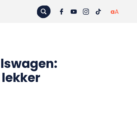
a
A
alswagen:
 lekker