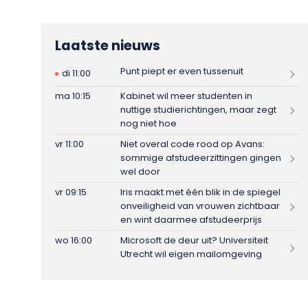
Laatste nieuws
Punt piept er even tussenuit
di 11:00
ma 10:15
Kabinet wil meer studenten in
nuttige studierichtingen, maar zegt
nog niet hoe
vr 11:00
Niet overal code rood op Avans:
sommige afstudeerzittingen gingen
wel door
vr 09:15
Iris maakt met één blik in de spiegel
onveiligheid van vrouwen zichtbaar
en wint daarmee afstudeerprijs
wo 16:00
Microsoft de deur uit? Universiteit
Utrecht wil eigen mailomgeving