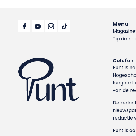
Menu
Magazine
Tip de re
Colofon
Punt is h
Hoge­sch
fungeert 
van de re
De redacti
nieuwsgar
redactie 
Punt is o