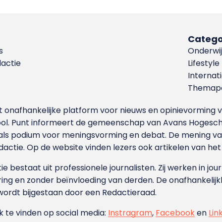
Catego
s
Onderwij
dactie
Lifestyle
Internat
Themapa
et onafhankelijke platform voor nieuws en opinievormin
ool. Punt informeert de gemeenschap van Avans Hogesch
als podium voor meningsvorming en debat. De mening van 
dactie. Op de website vinden lezers ook artikelen van he
e bestaat uit professionele journalisten. Zij werken in jour
ing en zonder beïnvloeding van derden. De onafhankelijk
wordt bijgestaan door een Redactieraad.
ok te vinden op social media:
Instragram
,
Facebook
en
Lin