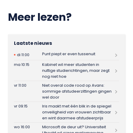
Meer lezen?
Laatste nieuws
Punt piept er even tussenuit
di 11:00
ma 10:15
Kabinet wil meer studenten in
nuttige studierichtingen, maar zegt
nog niet hoe
vr 11:00
Niet overal code rood op Avans:
sommige afstudeerzittingen gingen
wel door
vr 09:15
Iris maakt met één blik in de spiegel
onveiligheid van vrouwen zichtbaar
en wint daarmee afstudeerprijs
wo 16:00
Microsoft de deur uit? Universiteit
Utrecht wil eigen mailomgeving