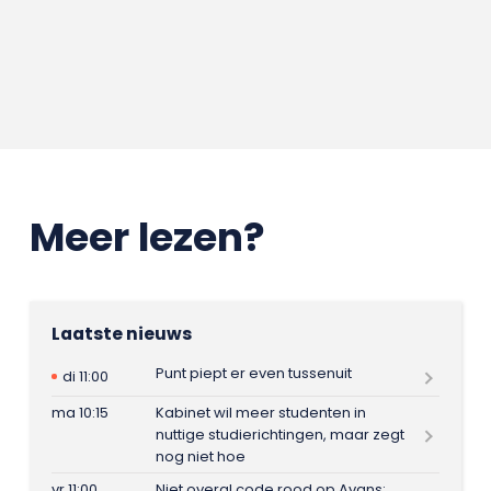
Meer lezen?
Laatste nieuws
Punt piept er even tussenuit
di 11:00
ma 10:15
Kabinet wil meer studenten in
nuttige studierichtingen, maar zegt
nog niet hoe
vr 11:00
Niet overal code rood op Avans: