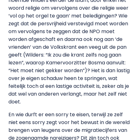
noemde Wilders eerder de islam, door enkel het
woord religie om vervolgens over die religie weer
‘vol op het orgel te gaan’ met beledigingen? Wie
zegt dat de persvrijheid verstevigd moet worden
om vervolgens te zeggen dat de NPO moet
worden afgeschaft en daarna ook nog aan ‘de
vrienden’ van de Volkskrant een veeg uit de pan
geeft (Wilders: “Ik zou die krant zelfs nog gaan
lezen”, waarop Kamervoorzitter Bosma aanvult:
“Het moet niet gekker worden”)? Het is dan lastig
over je eigen schaduw heen te springen, wat
feitelijk toch al een lastige activiteit is, zeker als je
dat wel van anderen verlangt, maar het zelf niet
doet.
En wie durft er een sorry te eisen, terwijl ze zelf
niet eens sorry zegt voor het bewust in de wereld
brengen van leugens over de migratiecijfers van
de zogenaamde nareizigers? Dit zijn toch ook