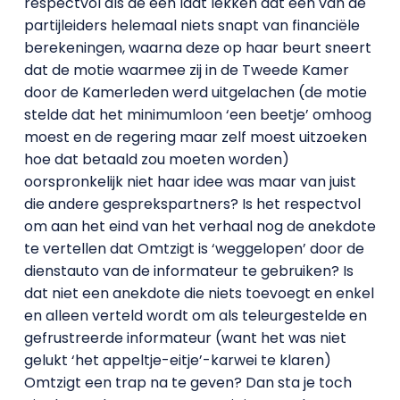
respectvol als de een laat lekken dat een van de
partijleiders helemaal niets snapt van financiële
berekeningen, waarna deze op haar beurt sneert
dat de motie waarmee zij in de Tweede Kamer
door de Kamerleden werd uitgelachen (de motie
stelde dat het minimumloon ‘een beetje’ omhoog
moest en de regering maar zelf moest uitzoeken
hoe dat betaald zou moeten worden)
oorspronkelijk niet haar idee was maar van juist
die andere gesprekspartners? Is het respectvol
om aan het eind van het verhaal nog de anekdote
te vertellen dat Omtzigt is ‘weggelopen’ door de
dienstauto van de informateur te gebruiken? Is
dat niet een anekdote die niets toevoegt en enkel
en alleen verteld wordt om als teleurgestelde en
gefrustreerde informateur (want het was niet
gelukt ‘het appeltje-eitje’-karwei te klaren)
Omtzigt een trap na te geven? Dan sta je toch