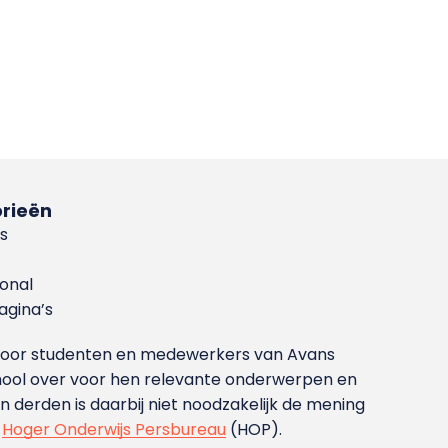
rieën
s
ional
gina’s
g voor studenten en medewerkers van Avans
ool over voor hen relevante onderwerpen en
derden is daarbij niet noodzakelijk de mening
t
Hoger Onderwijs Persbureau
(HOP).