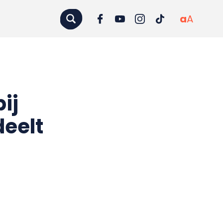
a
A
ij
deelt