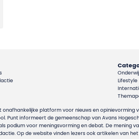
Catego
s
Onderwij
dactie
Lifestyle
Internat
Themapa
et onafhankelijke platform voor nieuws en opinievormin
ool. Punt informeert de gemeenschap van Avans Hogesch
als podium voor meningsvorming en debat. De mening van 
dactie. Op de website vinden lezers ook artikelen van he