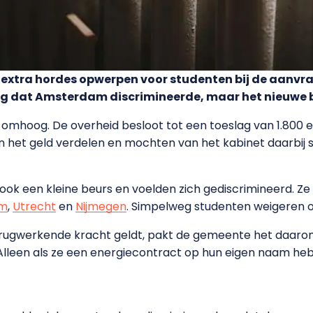
tra hordes opwerpen voor studenten bij de aanvra
og dat Amsterdam discrimineerde, maar het nieuwe b
n omhoog. De overheid besloot tot een toeslag van 1.800
het geld verdelen en mochten van het kabinet daarbij st
ok een kleine beurs en voelden zich gediscrimineerd. Z
am
,
Utrecht
en
Nijmegen
. Simpelweg studenten weigeren o
 terugwerkende kracht geldt, pakt de gemeente het daar
Alleen als ze een energiecontract op hun eigen naam he