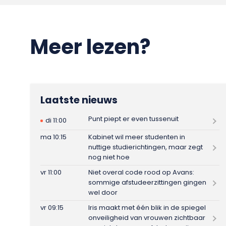
Meer lezen?
Laatste nieuws
Punt piept er even tussenuit
di 11:00
ma 10:15
Kabinet wil meer studenten in
nuttige studierichtingen, maar zegt
nog niet hoe
vr 11:00
Niet overal code rood op Avans:
sommige afstudeerzittingen gingen
wel door
vr 09:15
Iris maakt met één blik in de spiegel
onveiligheid van vrouwen zichtbaar