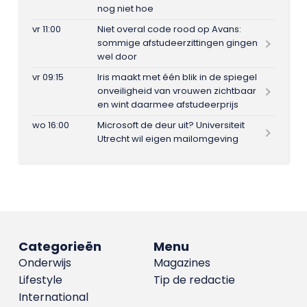
nog niet hoe
vr 11:00
Niet overal code rood op Avans:
sommige afstudeerzittingen gingen
wel door
vr 09:15
Iris maakt met één blik in de spiegel
onveiligheid van vrouwen zichtbaar
en wint daarmee afstudeerprijs
wo 16:00
Microsoft de deur uit? Universiteit
Utrecht wil eigen mailomgeving
Categorieën
Menu
Onderwijs
Magazines
Lifestyle
Tip de redactie
International