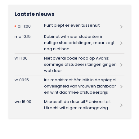
Laatste nieuws
Punt piept er even tussenuit
di 11:00
ma 10:15
Kabinet wil meer studenten in
nuttige studierichtingen, maar zegt
nog niet hoe
vr 11:00
Niet overal code rood op Avans:
sommige afstudeerzittingen gingen
wel door
vr 09:15
Iris maakt met één blik in de spiegel
onveiligheid van vrouwen zichtbaar
en wint daarmee afstudeerprijs
wo 16:00
Microsoft de deur uit? Universiteit
Utrecht wil eigen mailomgeving