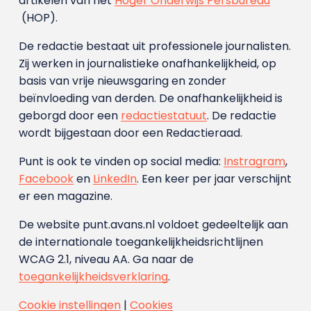
artikelen van het
Hoger Onderwijs Persbureau
(HOP).
De redactie bestaat uit professionele journalisten.
Zij werken in journalistieke onafhankelijkheid, op
basis van vrije nieuwsgaring en zonder
beïnvloeding van derden. De onafhankelijkheid is
geborgd door een
redactiestatuut
. De redactie
wordt bijgestaan door een Redactieraad.
Punt is ook te vinden op social media:
Instragram
,
Facebook
en
LinkedIn
. Een keer per jaar verschijnt
er een magazine.
De website punt.avans.nl voldoet gedeeltelijk aan
de internationale toegankelijkheidsrichtlijnen
WCAG 2.1, niveau AA. Ga naar de
toegankelijkheidsverklaring
.
Cookie instellingen
|
Cookies