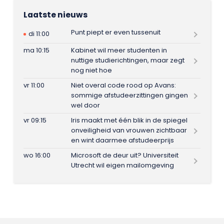
Laatste nieuws
Punt piept er even tussenuit
di 11:00
ma 10:15
Kabinet wil meer studenten in
nuttige studierichtingen, maar zegt
nog niet hoe
vr 11:00
Niet overal code rood op Avans:
sommige afstudeerzittingen gingen
wel door
vr 09:15
Iris maakt met één blik in de spiegel
onveiligheid van vrouwen zichtbaar
en wint daarmee afstudeerprijs
wo 16:00
Microsoft de deur uit? Universiteit
Utrecht wil eigen mailomgeving