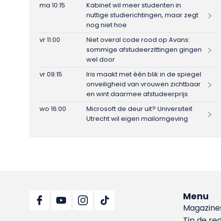
ma 10:15
Kabinet wil meer studenten in
nuttige studierichtingen, maar zegt
nog niet hoe
vr 11:00
Niet overal code rood op Avans:
sommige afstudeerzittingen gingen
wel door
vr 09:15
Iris maakt met één blik in de spiegel
onveiligheid van vrouwen zichtbaar
en wint daarmee afstudeerprijs
wo 16:00
Microsoft de deur uit? Universiteit
Utrecht wil eigen mailomgeving
Menu
Magazine
Tip de re