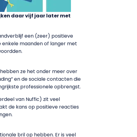
ken daar vijf jaar later met
dverblijf een (zeer) positieve
die enkele maanden of langer met
woordden.
ij hebben ze het onder meer over
ouding” en de sociale contacten die
grijkste professionele opbrengst.
eel van Nuffic) zit veel
kt de kans op positieve reacties
ingen.
onale bril op hebben. Er is veel