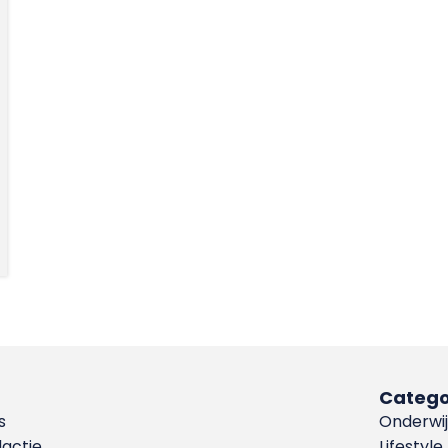
Catego
s
Onderwij
dactie
Lifestyle