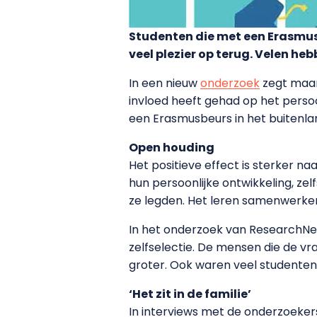
Studenten die met een Erasmusbe
veel plezier op terug. Velen heb
In een nieuw
onderzoek
zegt maar 
invloed heeft gehad op het persoo
een Erasmusbeurs in het buitenla
Open houding
Het positieve effect is sterker n
hun persoonlijke ontwikkeling, zel
ze legden. Het leren samenwerken
In het onderzoek van ResearchNed
zelfselectie. De mensen die de v
groter. Ook waren veel studenten 
‘Het zit in de familie’
In interviews met de onderzoekers 