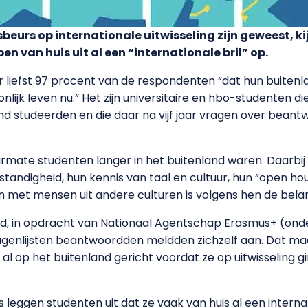
urs op internationale uitwisseling zijn geweest, kij
ben van huis uit al een “internationale bril” op.
liefst 97 procent van de respondenten “dat hun buitenlan
nlijk leven nu.” Het zijn universitaire en hbo-studenten 
nd studeerden en die daar na vijf jaar vragen over beant
aarmate studenten langer in het buitenland waren. Daarb
fstandigheid, hun kennis van taal en cultuur, hun “open h
 met mensen uit andere culturen is volgens hen de belan
, in opdracht van Nationaal Agentschap Erasmus+ (onderd
ragenlijsten beantwoordden meldden zichzelf aan. Dat maa
al op het buitenland gericht voordat ze op uitwisseling g
leggen studenten uit dat ze vaak van huis al een internati