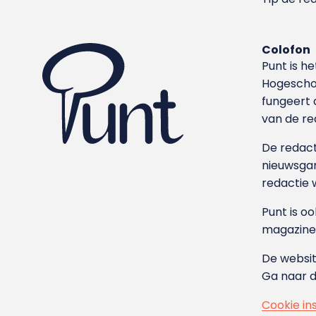
Colofon
Punt is h
Hoge­sch
fungeert 
van de re
De redacti
nieuwsgar
redactie 
Punt is o
magazine
De websit
Ga naar 
Cookie in