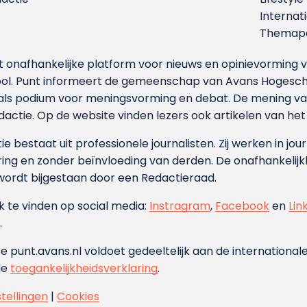
Internat
Themapa
et onafhankelijke platform voor nieuws en opinievormin
ool. Punt informeert de gemeenschap van Avans Hogesch
als podium voor meningsvorming en debat. De mening van 
dactie. Op de website vinden lezers ook artikelen van he
e bestaat uit professionele journalisten. Zij werken in jour
ing en zonder beïnvloeding van derden. De onafhankelijk
wordt bijgestaan door een Redactieraad.
ok te vinden op social media:
Instragram
,
Facebook
en
Lin
.
e punt.avans.nl voldoet gedeeltelijk aan de internationale
de
toegankelijkheidsverklaring
.
stellingen
|
Cookies