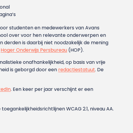
ional
gina’s
g voor studenten en medewerkers van Avans
ool over voor hen relevante onderwerpen en
derden is daarbij niet noodzakelijk de mening
t
Hoger Onderwijs Persbureau
(HOP).
nalistieke onafhankelijkheid, op basis van vrije
heid is geborgd door een
redactiestatuut
. De
kedIn
. Een keer per jaar verschijnt er een
 toegankelijkheidsrichtlijnen WCAG 2.1, niveau AA.