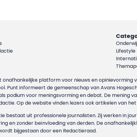
Catego
s
Onderwij
dactie
Lifestyle
Internat
Themapa
et onafhankelijke platform voor nieuws en opinievormin
ool. Punt informeert de gemeenschap van Avans Hogesch
als podium voor meningsvorming en debat. De mening van 
dactie. Op de website vinden lezers ook artikelen van he
e bestaat uit professionele journalisten. Zij werken in jour
ing en zonder beïnvloeding van derden. De onafhankelijk
wordt bijgestaan door een Redactieraad.