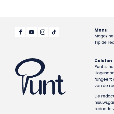
Menu
Magazine
Tip de re
Colofon
Punt is h
Hoge­sch
fungeert 
van de re
De redacti
nieuwsgar
redactie 