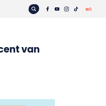
a
A
ocent van