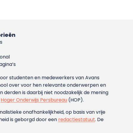
rieën
s
ional
gina’s
g voor studenten en medewerkers van Avans
ool over voor hen relevante onderwerpen en
derden is daarbij niet noodzakelijk de mening
t
Hoger Onderwijs Persbureau
(HOP).
nalistieke onafhankelijkheid, op basis van vrije
heid is geborgd door een
redactiestatuut
. De