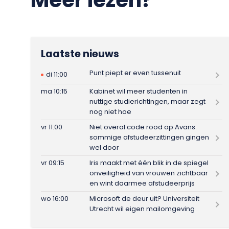
Laatste nieuws
Punt piept er even tussenuit
di 11:00
ma 10:15
Kabinet wil meer studenten in
nuttige studierichtingen, maar zegt
nog niet hoe
vr 11:00
Niet overal code rood op Avans:
sommige afstudeerzittingen gingen
wel door
vr 09:15
Iris maakt met één blik in de spiegel
onveiligheid van vrouwen zichtbaar
en wint daarmee afstudeerprijs
wo 16:00
Microsoft de deur uit? Universiteit
Utrecht wil eigen mailomgeving