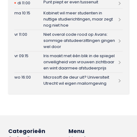
Punt piept er even tussenuit
di 11:00
ma 10:15
Kabinet wil meer studenten in
nuttige studierichtingen, maar zegt
nog niet hoe
vr 11:00
Niet overal code rood op Avans:
sommige afstudeerzittingen gingen
wel door
vr 09:15
Iris maakt met één blik in de spiegel
onveiligheid van vrouwen zichtbaar
en wint daarmee afstudeerprijs
wo 16:00
Microsoft de deur uit? Universiteit
Utrecht wil eigen mailomgeving
Categorieën
Menu