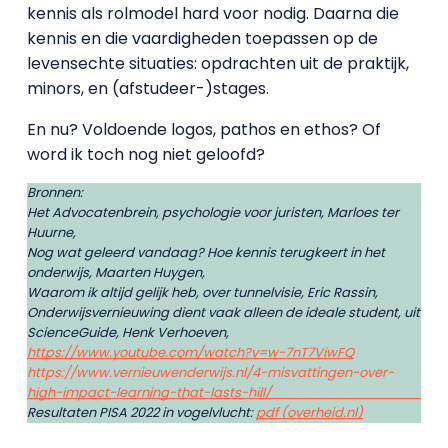
kennis als rolmodel hard voor nodig. Daarna die
kennis en die vaardigheden toepassen op de
levensechte situaties: opdrachten uit de praktijk,
minors, en (afstudeer-)stages.
En nu? Voldoende logos, pathos en ethos? Of
word ik toch nog niet geloofd?
Bronnen:
Het Advocatenbrein, psychologie voor juristen, Marloes ter
Huurne,
Nog wat geleerd vandaag? Hoe kennis terugkeert in het
onderwijs, Maarten Huygen,
Waarom ik altijd gelijk heb, over tunnelvisie, Eric Rassin,
Onderwijsvernieuwing dient vaak alleen de ideale student, uit
ScienceGuide, Henk Verhoeven,
https://www.youtube.com/watch?v=w-7nT7ViwFQ
https://www.vernieuwenderwijs.nl/4-misvattingen-over-
high-impact-learning-that-lasts-hill/
Resultaten PISA 2022 in vogelvlucht:
pdf (overheid.nl)