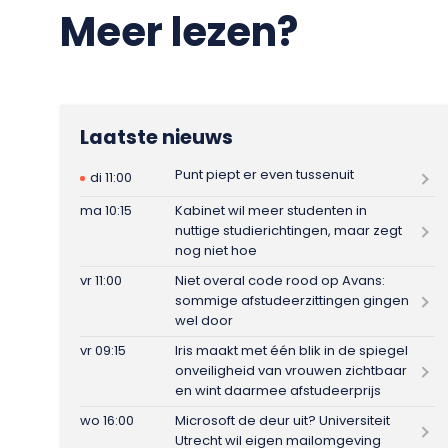
Meer lezen?
Laatste nieuws
Punt piept er even tussenuit
di 11:00
ma 10:15
Kabinet wil meer studenten in
nuttige studierichtingen, maar zegt
nog niet hoe
vr 11:00
Niet overal code rood op Avans:
sommige afstudeerzittingen gingen
wel door
vr 09:15
Iris maakt met één blik in de spiegel
onveiligheid van vrouwen zichtbaar
en wint daarmee afstudeerprijs
wo 16:00
Microsoft de deur uit? Universiteit
Utrecht wil eigen mailomgeving