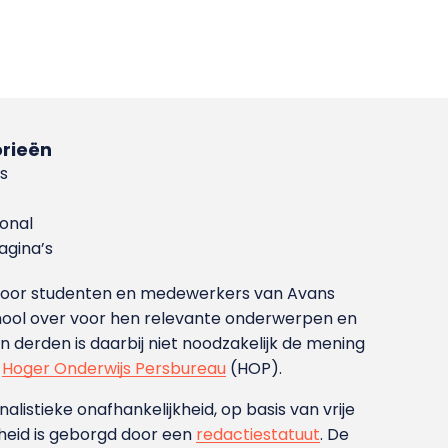
rieën
s
ional
gina’s
g voor studenten en medewerkers van Avans
ool over voor hen relevante onderwerpen en
derden is daarbij niet noodzakelijk de mening
t
Hoger Onderwijs Persbureau
(HOP).
nalistieke onafhankelijkheid, op basis van vrije
heid is geborgd door een
redactiestatuut
. De