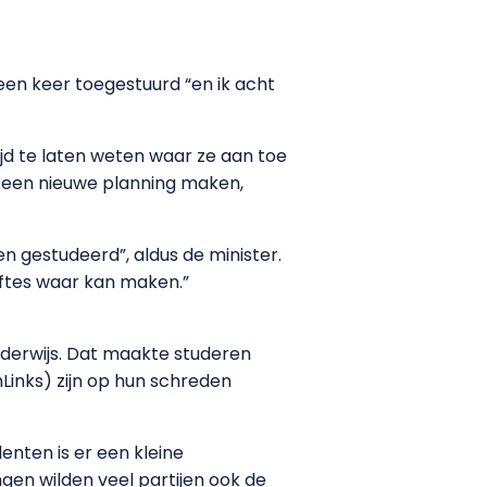
 een keer toegestuurd “en ik acht
tijd te laten weten waar ze aan toe
j een nieuwe planning maken,
en gestudeerd”, aldus de minister.
ftes waar kan maken.”
derwijs. Dat maakte studeren
nLinks) zijn op hun schreden
nten is er een kleine
gen wilden veel partijen ook de