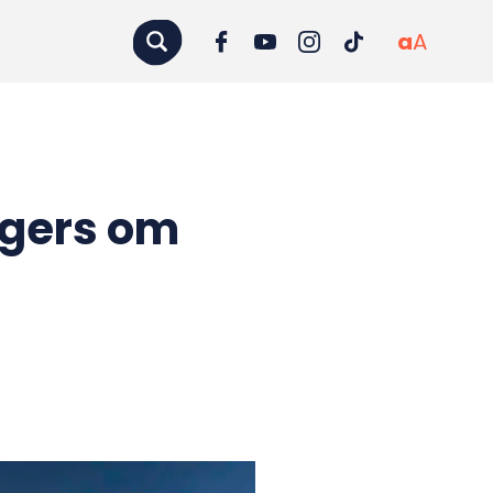
a
A
ngers om