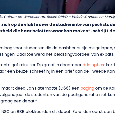
ijs, Cultuur en Wetenschap. Beeld: ©RVD – Valerie Kuypers en Mart
 zich op de vlakte over de studierente van pechstud
heid die haar beloftes waar kan maken”, schrijft de
mlaag voor studenten die de basisbeurs zijn misgelopen
zingen. Daartoe werd het belastingvoordeel van expats 
 rente gaf minister Dijkgraaf in december
drie opties
: kor
maar een keuze, schreef hij in een brief aan de Tweede Ka
d maart deed Jan Paternotte (D66) een
poging
om de Kam
lgend jaar de studenten van de pechgeneratie niet ku
ij graag een debat.”
NSC en BBB blokkeerden dit debat. Ze wilden eerst een bri