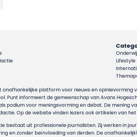
Catego
s
Onderwij
dactie
Lifestyle
Internat
Themapa
et onafhankelijke platform voor nieuws en opinievormin
ool. Punt informeert de gemeenschap van Avans Hogesch
als podium voor meningsvorming en debat. De mening van 
dactie. Op de website vinden lezers ook artikelen van he
e bestaat uit professionele journalisten. Zij werken in jour
ing en zonder beïnvloeding van derden. De onafhankelijk