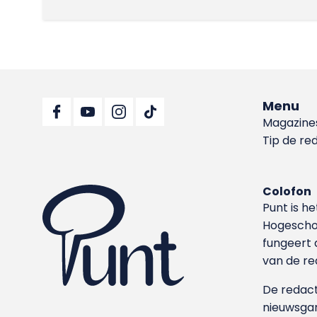
Menu
Magazine
Tip de re
Colofon
Punt is h
Hoge­sch
fungeert 
van de re
De redacti
nieuwsgar