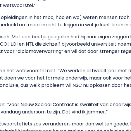
 wetsvoorstel.”
e opleidingen in het mbo, hbo en wo) weten mensen toch
t bedoeld om meer inzicht te krijgen in wat je kunt leren i
isch. Met een beetje googelen had hij naar eigen zeggen 
OI, LOI en NTI, die zichzelf bijvoorbeeld universiteit no
t voor “diplomaverwarring” en wil dat daar strenger te
 het wetsvoorstel niet. “We werken al twaalf jaar met d
“Dat doen we voor het formele onderwijs, maar ook voor he
 conclusie, dus welk probleem wil NSC nu oplossen door he
 “Voor Nieuw Sociaal Contract is kwaliteit van onderwijs
kt vandaag andersom te zijn. Dat vind ik jammer.”
svoorstel iets zou veranderen, maar dan wel ten goede. H