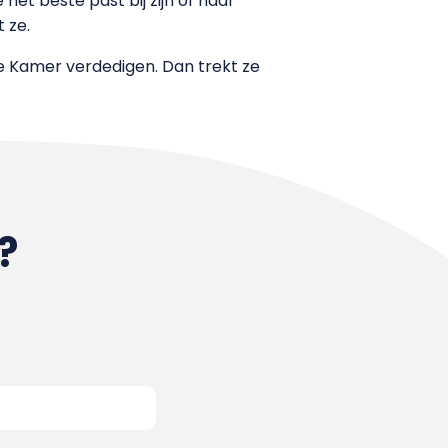
het beste past bij zijn of haar
 ze.
 Kamer verdedigen. Dan trekt ze
?