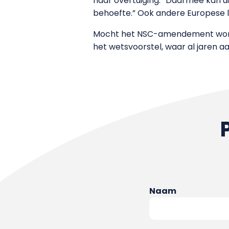
haar overtuiging. “Daarmee kan uit
behoefte.” Ook andere Europese 
Mocht het NSC-amendement worden
het wetsvoorstel, waar al jaren a
Naam