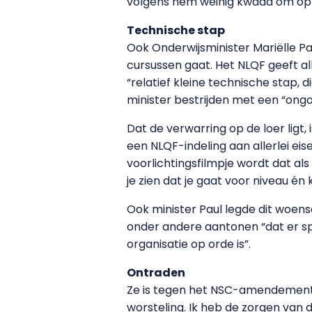
volgens hem weinig kwaad om opleid
Technische stap
Ook Onderwijsminister Mariëlle Pa
cursussen gaat. Het NLQF geeft all
“relatief kleine technische stap, d
minister bestrijden met een “o
Dat de verwarring op de loer ligt, 
een NLQF-indeling aan allerlei ei
voorlichtingsfilmpje wordt dat als
je zien dat je gaat voor niveau én k
Ook minister Paul legde dit woen
onder andere aantonen “dat er spr
organisatie op orde is”.
Ontraden
Ze is tegen het NSC-amendement o
worsteling. Ik heb de zorgen van