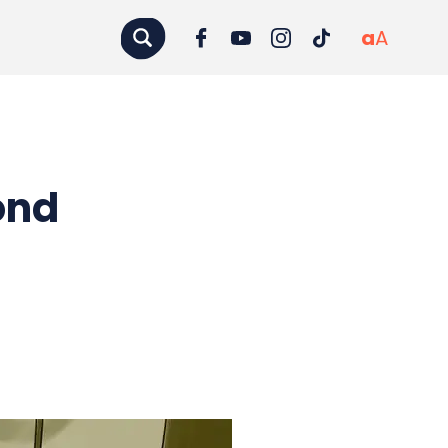
a
A
ond