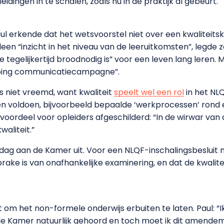
ingen in te schalen, zoals nu in de praktijk al gebeurt.
ul erkende dat het wetsvoorstel niet over een kwaliteit
een “inzicht in het niveau van de leeruitkomsten”, legde 
ie tegelijkertijd broodnodig is” voor een leven lang leren. 
ngoing communicatiecampagne”.
is niet vreemd, want kwaliteit
speelt wel een rol
in het NL
sen voldoen, bijvoorbeeld bepaalde ‘werkprocessen’ rond 
 voordeel voor opleiders afgeschilderd: “In de wirwar van 
waliteit.”
sdag aan de Kamer uit. Voor een NLQF-inschalingsbesluit
ake is van onafhankelijke examinering, en dat de kwalite
m het non-formele onderwijs erbuiten te laten. Paul: “I
 de Kamer natuurlijk gehoord en toch moet ik dit amende