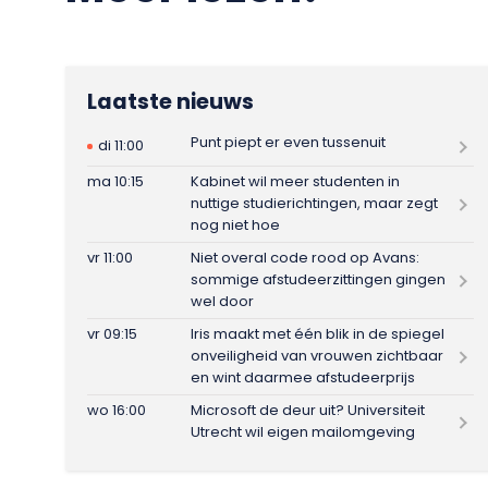
Laatste nieuws
Punt piept er even tussenuit
di 11:00
ma 10:15
Kabinet wil meer studenten in
nuttige studierichtingen, maar zegt
nog niet hoe
vr 11:00
Niet overal code rood op Avans:
sommige afstudeerzittingen gingen
wel door
vr 09:15
Iris maakt met één blik in de spiegel
onveiligheid van vrouwen zichtbaar
en wint daarmee afstudeerprijs
wo 16:00
Microsoft de deur uit? Universiteit
Utrecht wil eigen mailomgeving