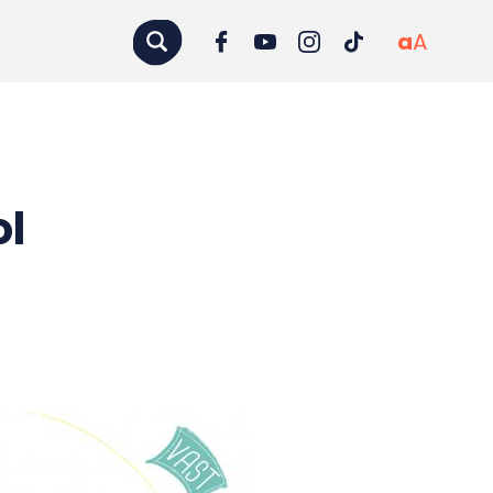
a
A
ol