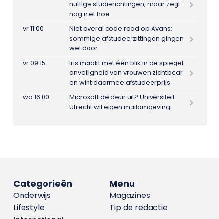
nuttige studierichtingen, maar zegt
nog niet hoe
vr 11:00
Niet overal code rood op Avans:
sommige afstudeerzittingen gingen
wel door
vr 09:15
Iris maakt met één blik in de spiegel
onveiligheid van vrouwen zichtbaar
en wint daarmee afstudeerprijs
wo 16:00
Microsoft de deur uit? Universiteit
Utrecht wil eigen mailomgeving
Categorieën
Menu
Onderwijs
Magazines
Lifestyle
Tip de redactie