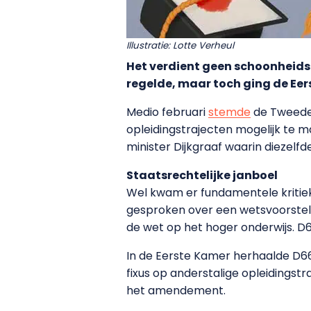
Illustratie: Lotte Verheul
Het verdient geen schoonheids
regelde, maar toch ging de E
Medio februari
stemde
de Tweede
opleidingstrajecten mogelijk te 
minister Dijkgraaf waarin diezelf
Staatsrechtelijke janboel
Wel kwam er fundamentele kritie
gesproken over een wetsvoorstel
de wet op het hoger onderwijs. D6
In de Eerste Kamer herhaalde D6
fixus op anderstalige opleidingst
het amendement.