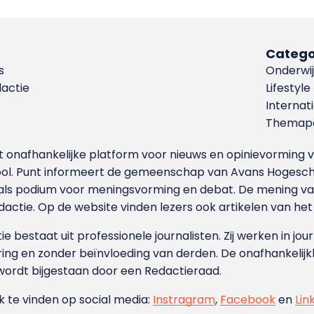
Catego
s
Onderwij
dactie
Lifestyle
Internat
Themapa
et onafhankelijke platform voor nieuws en opinievormin
ool. Punt informeert de gemeenschap van Avans Hogesch
als podium voor meningsvorming en debat. De mening van 
dactie. Op de website vinden lezers ook artikelen van he
e bestaat uit professionele journalisten. Zij werken in jour
ing en zonder beïnvloeding van derden. De onafhankelijk
wordt bijgestaan door een Redactieraad.
ok te vinden op social media:
Instragram
,
Facebook
en
Lin