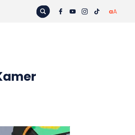
a
A
 Kamer