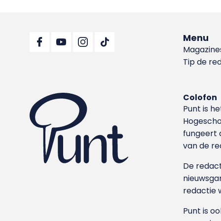
Menu
Magazine
Tip de re
Colofon
Punt is h
Hoge­sch
fungeert 
van de re
De redacti
nieuwsgar
redactie 
Punt is o