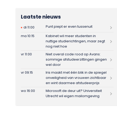
Laatste nieuws
Punt piept er even tussenuit
di 11:00
ma 10:15
Kabinet wil meer studenten in
nuttige studierichtingen, maar zegt
nog niet hoe
vr 11:00
Niet overal code rood op Avans:
sommige afstudeerzittingen gingen
wel door
vr 09:15
Iris maakt met één blik in de spiegel
onveiligheid van vrouwen zichtbaar
en wint daarmee afstudeerprijs
wo 16:00
Microsoft de deur uit? Universiteit
Utrecht wil eigen mailomgeving