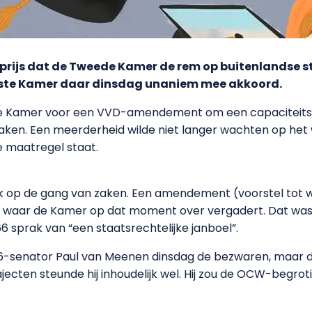
prijs dat de Tweede Kamer de rem op buitenlandse s
erste Kamer daar dinsdag unaniem mee akkoord.
 Kamer voor een VVD-amendement om een capaciteitsfi
maken. Een meerderheid wilde niet langer wachten op het
de maatregel staat.
k op de gang van zaken. Een amendement (voorstel tot w
 waar de Kamer op dat moment over vergadert. Dat was 
6 sprak van “een staatsrechtelijke janboel”.
6-senator Paul van Meenen dinsdag de bezwaren, maar d
rajecten steunde hij inhoudelijk wel. Hij zou de OCW-begr