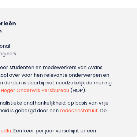
rieën
s
ional
gina’s
g voor studenten en medewerkers van Avans
ool over voor hen relevante onderwerpen en
derden is daarbij niet noodzakelijk de mening
t
Hoger Onderwijs Persbureau
(HOP).
nalistieke onafhankelijkheid, op basis van vrije
heid is geborgd door een
redactiestatuut
. De
kedIn
. Een keer per jaar verschijnt er een