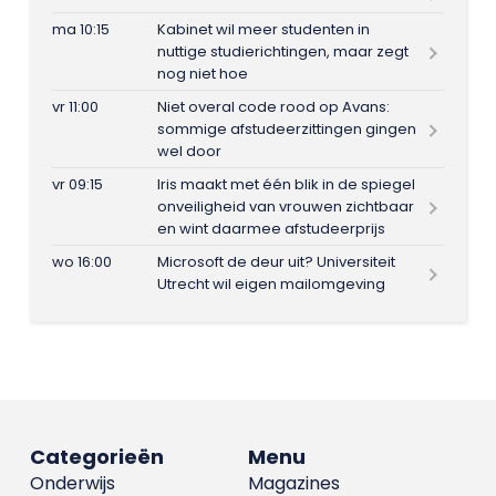
ma 10:15
Kabinet wil meer studenten in
nuttige studierichtingen, maar zegt
nog niet hoe
vr 11:00
Niet overal code rood op Avans:
sommige afstudeerzittingen gingen
wel door
vr 09:15
Iris maakt met één blik in de spiegel
onveiligheid van vrouwen zichtbaar
en wint daarmee afstudeerprijs
wo 16:00
Microsoft de deur uit? Universiteit
Utrecht wil eigen mailomgeving
Categorieën
Menu
Onderwijs
Magazines