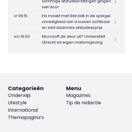
sommige afstudeerzittingen gingen
wel door
vr 09:15
Iris maakt met één blik in de spiegel
onveiligheid van vrouwen zichtbaar
en wint daarmee afstudeerprijs
wo 16:00
Microsoft de deur uit? Universiteit
Utrecht wil eigen mailomgeving
Categorieën
Menu
Onderwijs
Magazines
Lifestyle
Tip de redactie
International
Themapagina’s