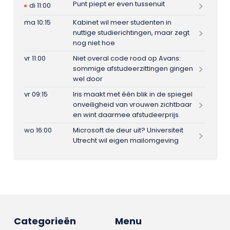
Punt piept er even tussenuit
di 11:00
ma 10:15
Kabinet wil meer studenten in
nuttige studierichtingen, maar zegt
nog niet hoe
vr 11:00
Niet overal code rood op Avans:
sommige afstudeerzittingen gingen
wel door
vr 09:15
Iris maakt met één blik in de spiegel
onveiligheid van vrouwen zichtbaar
en wint daarmee afstudeerprijs
wo 16:00
Microsoft de deur uit? Universiteit
Utrecht wil eigen mailomgeving
Categorieën
Menu