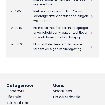
nog niet hoe
vr 11:00
Niet overal code rood op Avans:
sommige afstudeerzittingen gingen
wel door
vr 09:15
Iris maakt met één blik in de spiegel
onveiligheid van vrouwen zichtbaar
en wint daarmee afstudeerprijs
wo 16:00
Microsoft de deur uit? Universiteit
Utrecht wil eigen mailomgeving
Categorieën
Menu
Onderwijs
Magazines
Lifestyle
Tip de redactie
International