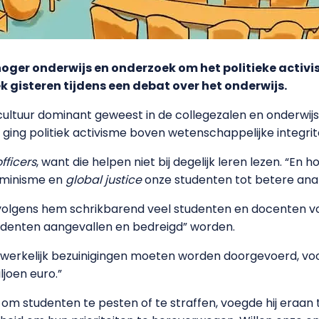
hoger onderwijs en onderzoek om het politieke activi
k gisteren tijdens een debat over het onderwijs.
-cultuur dominant geweest in de collegezalen en onderwijs
ing politiek activisme boven wetenschappelijke integriteit.
officers
, want die helpen niet bij degelijk leren lezen. “En 
feminisme en
global justice
onze studenten tot betere ana
lgens hem schrikbarend veel studenten en docenten voor
tudenten aangevallen en bedreigd” worden.
aadwerkelijk bezuinigingen moeten worden doorgevoerd, voo
joen euro.”
 om studenten te pesten of te straffen, voegde hij eraan t