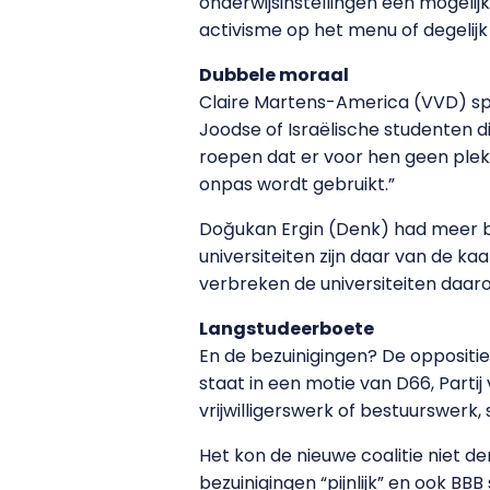
onderwijsinstellingen een mogelijk
activisme op het menu of degelijk
Dubbele moraal
Claire Martens-America (VVD) spra
Joodse of Israëlische studenten 
roepen dat er voor hen geen plek i
onpas wordt gebruikt.”
Doğukan Ergin (Denk) had meer b
universiteiten zijn daar van de k
verbreken de universiteiten daaro
Langstudeerboete
En de bezuinigingen? De oppositie
staat in een motie van D66, Partij
vrijwilligerswerk of bestuurswerk, 
Het kon de nieuwe coalitie niet 
bezuinigingen “pijnlijk” en ook BB