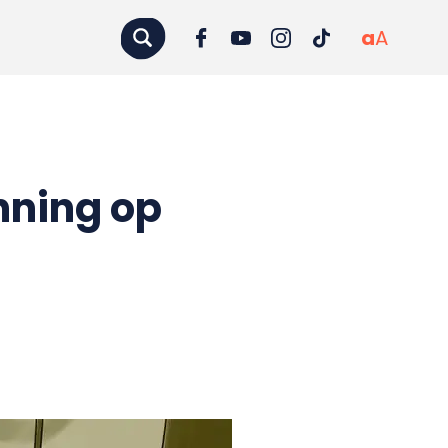
a
A
nning op