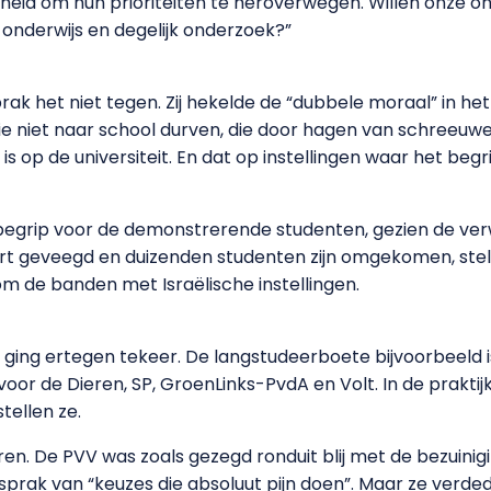
heid om hun prioriteiten te heroverwegen. Willen onze ond
 onderwijs en degelijk onderzoek?”
k het niet tegen. Zij hekelde de “dubbele moraal” in het 
die niet naar school durven, die door hagen van schree
s op de universiteit. En dat op instellingen waar het begri
egrip voor de demonstrerende studenten, gezien de ver
aart geveegd en duizenden studenten zijn omgekomen, stel
m de banden met Israëlische instellingen.
 ging ertegen tekeer. De langstudeerboete bijvoorbeeld i
 voor de Dieren, SP, GroenLinks-PvdA en Volt. In de prakti
stellen ze.
deren. De PVV was zoals gezegd ronduit blij met de bezui
B sprak van “keuzes die absoluut pijn doen”. Maar ze verde