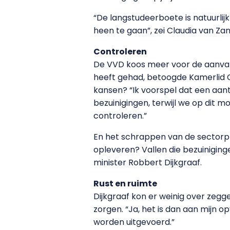
“De langstudeerboete is natuurlij
heen te gaan”, zei Claudia van Za
Controleren
De VVD koos meer voor de aanval:
heeft gehad, betoogde Kamerlid C
kansen? “Ik voorspel dat een aan
bezuinigingen, terwijl we op di
controleren.”
En het schrappen van de sectorpl
opleveren? Vallen die bezuiniging
minister Robbert Dijkgraaf.
Rust en ruimte
Dijkgraaf kon er weinig over zegg
zorgen. “Ja, het is dan aan mijn o
worden uitgevoerd.”