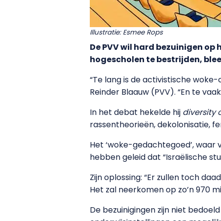
Illustratie: Esmee Rops
De PVV wil hard bezuinigen op 
hogescholen te bestrijden, blee
“Te lang is de activistische woke
Reinder Blaauw (PVV). “En te vaak g
In het debat hekelde hij
diversity 
rassentheorieën, dekolonisatie, 
Het ‘woke-gedachtegoed’, waar vo
hebben geleid dat “Israëlische s
Zijn oplossing: “Er zullen toch d
Het zal neerkomen op zo’n 970 mil
De bezuinigingen zijn niet bedoeld