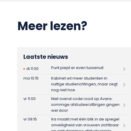
Meer lezen?
Laatste nieuws
Punt piept er even tussenuit
di 11:00
ma 10:15
Kabinet wil meer studenten in
nuttige studierichtingen, maar zegt
nog niet hoe
vr 11:00
Niet overal code rood op Avans:
sommige afstudeerzittingen gingen
wel door
vr 09:15
Iris maakt met één blik in de spiegel
onveiligheid van vrouwen zichtbaar
en wint daarmee afstudeerprijs