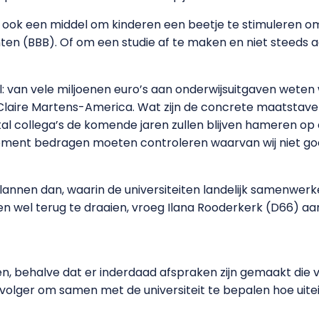
k ook een middel om kinderen een beetje te stimuleren om
nten (BBB). Of om een studie af te maken en niet steeds 
 van vele miljoenen euro’s aan onderwijsuitgaven weten 
laire Martens-America. Wat zijn de concrete maatstaven
tal collega’s de komende jaren zullen blijven hameren 
t moment bedragen moeten controleren waarvan wij niet
annen dan, waarin de universiteiten landelijk samenwerk
en wel terug te draaien, vroeg Ilana Rooderkerk (D66) aa
en, behalve dat er inderdaad afspraken zijn gemaakt die 
pvolger om samen met de universiteit te bepalen hoe uitei