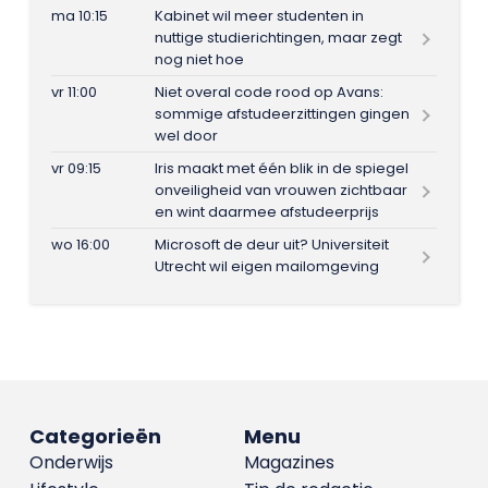
ma 10:15
Kabinet wil meer studenten in
nuttige studierichtingen, maar zegt
nog niet hoe
vr 11:00
Niet overal code rood op Avans:
sommige afstudeerzittingen gingen
wel door
vr 09:15
Iris maakt met één blik in de spiegel
onveiligheid van vrouwen zichtbaar
en wint daarmee afstudeerprijs
wo 16:00
Microsoft de deur uit? Universiteit
Utrecht wil eigen mailomgeving
Categorieën
Menu
Onderwijs
Magazines