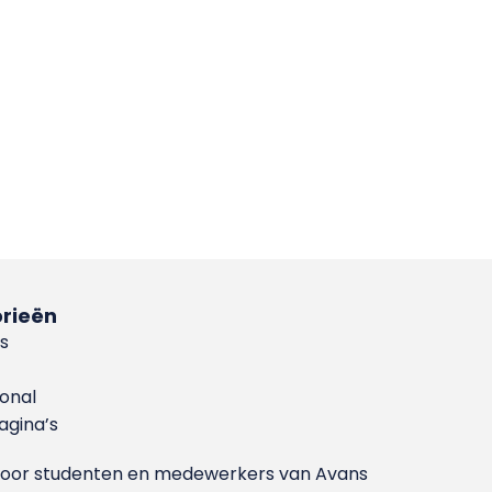
rieën
s
ional
gina’s
g voor studenten en medewerkers van Avans