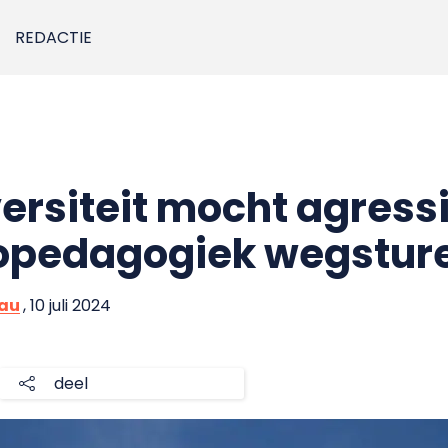
REDACTIE
versiteit mocht agress
hopedagogiek wegstur
eau
, 10 juli 2024
deel