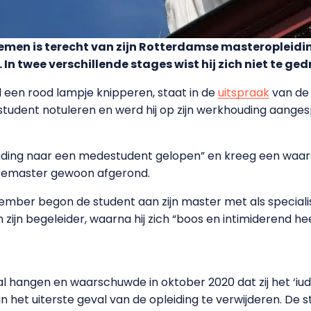
emen is terecht van zijn Rotterdamse masteropleid
 In twee verschillende stages wist hij zich niet te ge
al een rood lampje knipperen, staat in de
uitspraak
van de 
tudent notuleren en werd hij op zijn werkhouding aanges
ouding naar een medestudent gelopen” en kreeg een waar
premaster gewoon afgerond.
ember begon de student aan zijn master met als specialisa
an zijn begeleider, waarna hij zich “boos en intimiderend h
 hangen en waarschuwde in oktober 2020 dat zij het ‘iudi
 het uiterste geval van de opleiding te verwijderen. De 