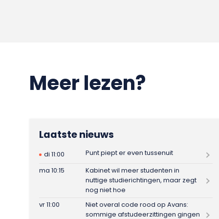
Meer lezen?
Laatste nieuws
Punt piept er even tussenuit
di 11:00
ma 10:15
Kabinet wil meer studenten in
nuttige studierichtingen, maar zegt
nog niet hoe
vr 11:00
Niet overal code rood op Avans:
sommige afstudeerzittingen gingen