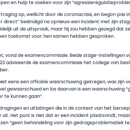
lopen en hulp te zoeken voor zijn “agressieregulatiepro
rtraging op, wellicht door de coronacrisis, en begon pas 
per direct” beëindigd na opnieuw een incident met zijn sta
elijk uit de uitspraak, maar hij zou hebben gezegd dat ze 
er een toekomst voor hen samen hebben gesproken.
niet, vond de examencommissie. Beide stage-instellingen 
2023 adviseerde de examencommissie het college van best
ber.
niet eens een officiële waarschuwing gekregen, was zijn 
s wel gewaarschuwd en los daarvan is een waarschuwing “g
er te kunnen gaan”.
ragingen en uitlatingen die in de context van het beroep
r uit. Het punt is niet dat er een incident plaatsvindt, ma
kozen “geen behandeling voor zijn gedragsproblematiek t