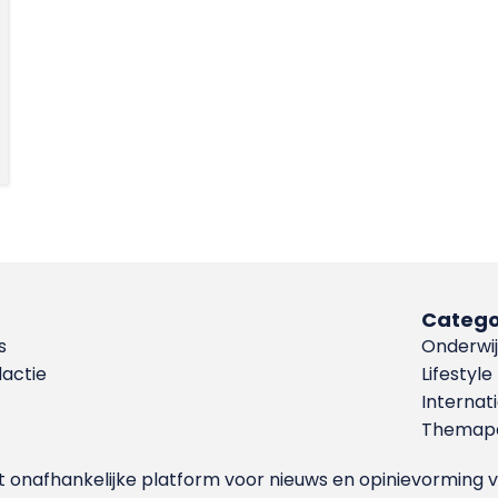
Catego
s
Onderwij
dactie
Lifestyle
Internat
Themapa
et onafhankelijke platform voor nieuws en opinievormin