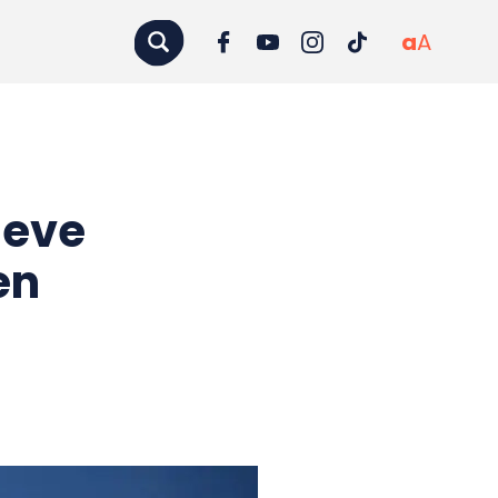
a
A
ieve
en