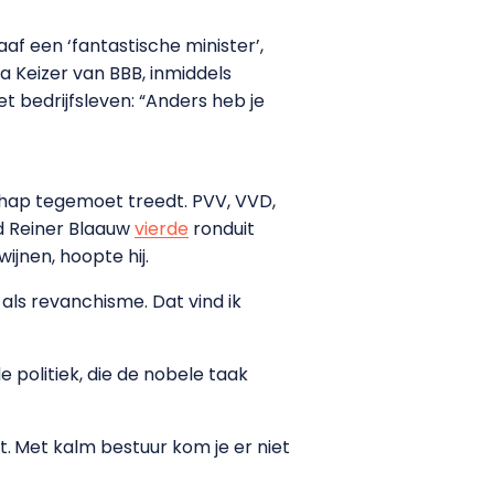
af een ‘fantastische minister’,
a Keizer van BBB, inmiddels
t bedrijfsleven: “Anders heb je
hap tegemoet treedt. PVV, VVD,
d Reiner Blaauw
vierde
ronduit
ijnen, hoopte hij.
t als revanchisme. Dat vind ik
de politiek, die de nobele taak
t.
Met kalm bestuur kom je er niet