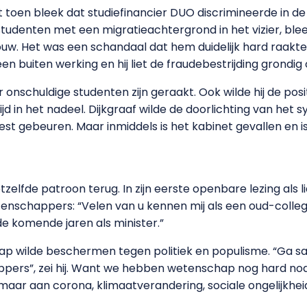
toen bleek dat studiefinancier DUO discrimineerde in de 
denten met een migratieachtergrond in het vizier, bleek
ouw. Het was een schandaal dat hem duidelijk hard raakte
en buiten werking en hij liet de fraudebestrijding grondi
r onschuldige studenten zijn geraakt. Ook wilde hij de pos
g altijd in het nadeel. Dijkgraaf wilde de doorlichting van h
est gebeuren. Maar inmiddels is het kabinet gevallen en
tzelfde patroon terug. In zijn eerste openbare lezing als l
nschappers: “Velen van u kennen mij als een oud-collega,
 de komende jaren als minister.”
chap wilde beschermen tegen politiek en populisme. “Ga s
ers”, zei hij. Want we hebben wetenschap nog hard no
maar aan corona, klimaatverandering, sociale ongelijkhe