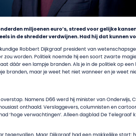
nderden miljoenen euro’s, streed voor gelijke kansen
eels in de shredder verdwijnen. Had hij dat kunnen v
kundige Robbert Dijkgraaf president van wetenschapsge
ter zou worden. Politiek noemde hij een soort zwarte magie.
 gaat dáár een lampje branden. Als je in de politiek op ee
e branden, maar je weet het niet wanneer en je weet niet 
de overstap. Namens D66 werd hij minister van Onderwijs,
usiast onthaald. Verslaggevers, columnisten en cartooni
had ‘hoge verwachtingen’. Alleen dagblad De Telegraaf 
r tegenvallen. Maar Dijkgraaf had een makkelijke start: hi