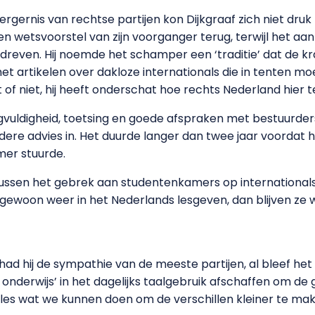
 ergernis van rechtse partijen kon Dijkgraaf zich niet d
en wetsvoorstel van zijn voorganger terug, terwijl het aa
reven. Hij noemde het schamper een ‘traditie’ dat de kr
met artikelen over dakloze internationals die in tenten mo
t of niet, hij heeft onderschat hoe rechts Nederland hier
rgvuldigheid, toetsing en goede afspraken met bestuurder
ere advies in. Het duurde langer dan twee jaar voordat hij
mer stuurde.
ntussen het gebrek aan studentenkamers op internationals
 gewoon weer in het Nederlands lesgeven, dan blijven ze 
!
ad hij de sympathie van de meeste partijen, al bleef het so
onderwijs’ in het dagelijks taalgebruik afschaffen om de 
les wat we kunnen doen om de verschillen kleiner te make