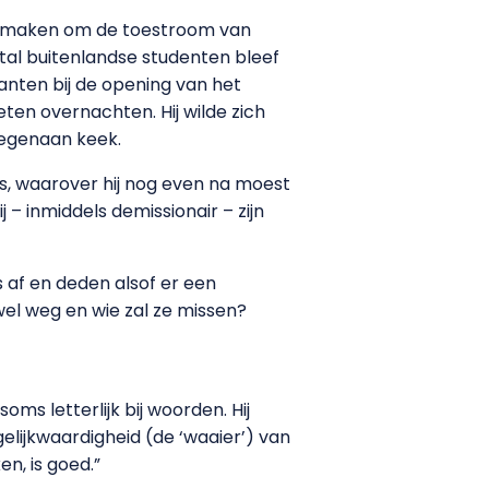
ruk maken om de toestroom van
ntal buitenlandse studenten bleef
anten bij de opening van het
eten overnachten. Hij wilde zich
 tegenaan keek.
s, waarover hij nog even na moest
 – inmiddels demissionair – zijn
 af en deden alsof er een
wel weg en wie zal ze missen?
ms letterlijk bij woorden. Hij
gelijkwaardigheid (de ‘waaier’) van
n, is goed.”