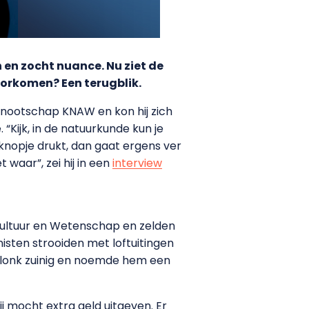
 en zocht nuance. Nu ziet de
oorkomen? Een terugblik.
nootschap KNAW en kon hij zich
 “Kijk, in de natuurkunde kun je
n knopje drukt, dan gaat ergens ver
waar”, zei hij in een
interview
 Cultuur en Wetenschap en zelden
sten strooiden met loftuitingen
klonk zuinig en noemde hem een
j mocht extra geld uitgeven. Er