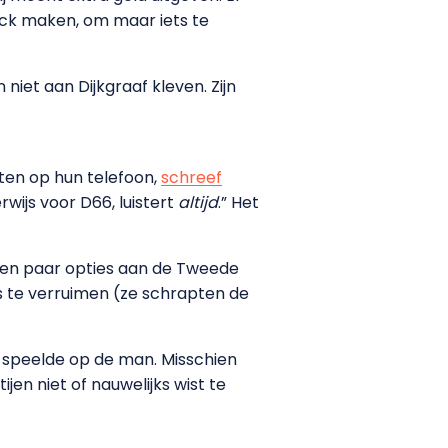
ck maken, om maar iets te
niet aan Dijkgraaf kleven. Zijn
tten op hun telefoon,
schreef
wijs voor D66, luistert
altijd
.” Het
 een paar opties aan de Tweede
 te verruimen (ze schrapten de
nd speelde op de man. Misschien
ijen niet of nauwelijks wist te