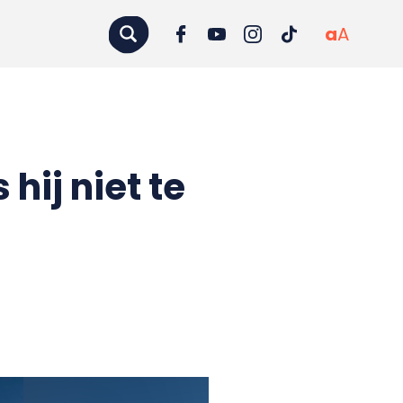
a
A
hij niet te