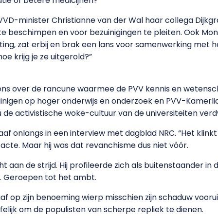
tie of betere medicijnen?
VD-minister Christianne van der Wal haar collega Dijkgra
 te beschimpen en voor bezuinigingen te pleiten. Ook Mon
ing, zat erbij en brak een lans voor samenwerking met he
e krijg je ze uitgerold?”
ens over de rancune waarmee de PVV kennis en wetensc
uinigen op hoger onderwijs en onderzoek en PVV-Kamerli
u de activistische woke-cultuur van de universiteiten verdw
kgraaf onlangs in een interview met dagblad NRC. “Het klink
acte. Maar hij was dat revanchisme dus niet vóór.
t aan de strijd. Hij profileerde zich als buitenstaander in 
en. Geroepen tot het ambt.
aaf op zijn benoeming wierp misschien zijn schaduw voorui
hoffelijk om de populisten van scherpe repliek te dienen.