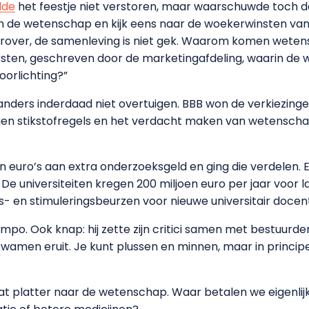
lde
het feestje niet verstoren, maar waarschuwde toch d
 in de wetenschap en kijk eens naar de woekerwinsten van
hierover, de samenleving is niet gek. Waarom komen wet
sten, geschreven door de marketingafdeling, waarin de w
oorlichting?”
nders inderdaad niet overtuigen. BBB won de verkiezinge
gen stikstofregels en het verdacht maken van wetenscha
 euro’s aan extra onderzoeksgeld en ging die verdelen. E
 De universiteiten kregen 200 miljoen euro per jaar voor
s- en stimuleringsbeurzen voor nieuwe universitair doc
mpo. Ook knap: hij zette zijn critici samen met bestuurd
 kwamen eruit. Je kunt plussen en minnen, maar in princi
wat platter naar de wetenschap. Waar betalen we eigenli