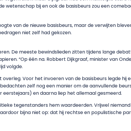
 de wetenschap bij en ook de basisbeurs zou een comeba
oogte van de nieuwe basisbeurs, maar de verwijten bleven 
e bedragen niet zelf had gekozen.
steren. De meeste bewindslieden zitten tijdens lange deba
apieren. “Op één na. Robbert Dijkgraaf, minister van Onder
ijd volgde.
t overleg. Voor het invoeren van de basisbeurs legde hij
 bedachten zelf nog een manier om de aanvullende beurs
or eerstejaars) en daarna liep het allemaal gesmeerd.
jn politieke tegenstanders hem waardeerden. Vrijwel niema
ardoor bijna niet op: dat hij rechtse en populistische part