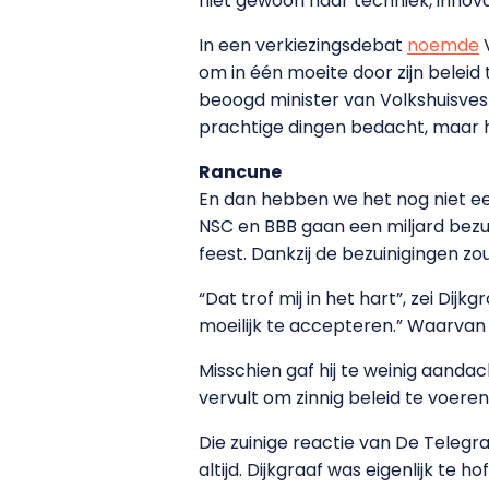
niet gewoon naar techniek, innova
In een verkiezingsdebat
noemde
V
om in één moeite door zijn beleid
beoogd minister van Volkshuisvest
prachtige dingen bedacht, maar ho
Rancune
En dan hebben we het nog niet e
NSC en BBB gaan een miljard bez
feest. Dankzij de bezuinigingen zo
“Dat trof mij in het hart”, zei Dij
moeilijk te accepteren.” Waarvan 
Misschien gaf hij te weinig aandach
vervult om zinnig beleid te voer
Die zuinige reactie van De Telegr
altijd. Dijkgraaf was eigenlijk te 