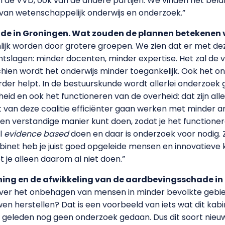
an de VVD, ook van de andere partijen. We vinden het belan
van wetenschappelijk onderwijs en onderzoek.”
de in Groningen. Wat zouden de plannen betekenen 
lijk worden door grotere groepen. We zien dat er met de
tslagen: minder docenten, minder expertise. Het zal de vra
chien wordt het onderwijs minder toegankelijk. Ook het o
verder helpt. In de bestuurskunde wordt allerlei onderzo
heid en ook het functioneren van de overheid: dat zijn all
et van deze coalitie efficiënter gaan werken met minder
en verstandige manier kunt doen, zodat je het functione
el
evidence based
doen en daar is onderzoek voor nodig. 
abinet heb je juist goed opgeleide mensen en innovatieve 
je alleen daarom al niet doen.”
ing en de afwikkeling van de aardbevingsschade in
over het onbehagen van mensen in minder bevolkte gebiede
n herstellen? Dat is een voorbeeld van iets wat dit kabin
r geleden nog geen onderzoek gedaan. Dus dit soort nieuw