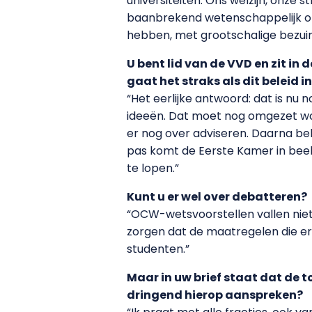
universiteiten. Ons welzijn, onz
baanbrekend wetenschappelijk on
hebben, met grootschalige bezuin
U bent lid van de VVD en zit in
gaat het straks als dit beleid 
“Het eerlijke antwoord: dat is nu
ideeën. Dat moet nog omgezet wo
er nog over adviseren. Daarna b
pas komt de Eerste Kamer in beeld.
te lopen.”
Kunt u er wel over debatteren?
“OCW-wetsvoorstellen vallen niet i
zorgen dat de maatregelen die er 
studenten.”
Maar in uw brief staat dat de 
dringend hierop aanspreken?