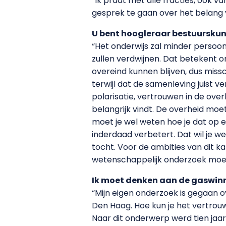
“Ik praat met alle fracties, ook v
gesprek te gaan over het belang 
U bent hoogleraar bestuurskun
“Het onderwijs zal minder persoon
zullen verdwijnen. Dat betekent on
overeind kunnen blijven, dus miss
terwijl dat de samenleving juist 
polarisatie, vertrouwen in de over
belangrijk vindt. De overheid mo
moet je wel weten hoe je dat op e
inderdaad verbetert. Dat wil je w
tocht. Voor de ambities van dit k
wetenschappelijk onderzoek moet 
Ik moet denken aan de gaswinn
“Mijn eigen onderzoek is gegaan 
Den Haag. Hoe kun je het vertrouwe
Naar dit onderwerp werd tien jaa