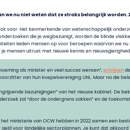
 we nu niet weten dat ze straks belangrijk worden. Z
ook voor. Het kenmerkende van wetenschappelijk onderzoe
 onderzoeken die je wegbezuinigt, worden de blinde vlekk
siteiten leiden mensen op voor beroepen waarvan we nu no
r je mensen uitrust met nieuwe kennis en nieuwsgierigheid,
benoeming als minister en veel succes wensen”,
schrijven
de
voorzitter van hun koepelvereniging UNL. Maar na die bel
ingrijpende bezuinigingen” van het nieuwe kabinet. De bek
derzoek zal “door de ondergrens zakken” en de toekomst
n het ministerie van OCW hebben in 2022 samen een best
geld voor landelijke sectorplannen. Je kunt dat akkoord