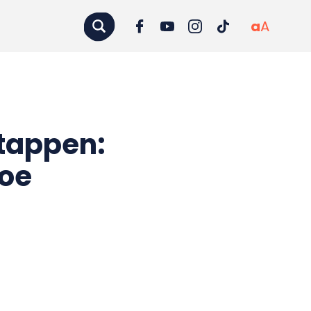
a
A
stappen:
hoe