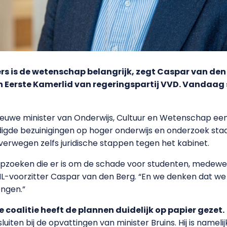
rs is de wetenschap belangrijk, zegt Caspar van den 
n Eerste Kamerlid van regeringspartij VVD. Vandaag s
 nieuwe minister van Onderwijs, Cultuur en Wetenschap ee
digde bezuinigingen op hoger onderwijs en onderzoek st
overwegen zelfs juridische stappen tegen het kabinet.
 opzoeken die er is om de schade voor studenten, mede
NL-voorzitter Caspar van den Berg. “En we denken dat w
ngen.”
coalitie heeft de plannen duidelijk op papier gezet.
en bij de opvattingen van minister Bruins. Hij is namelijk