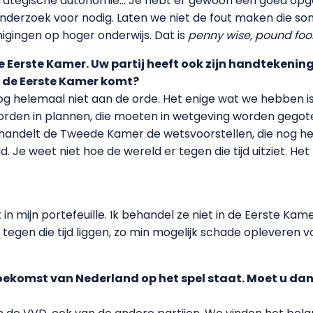
e strategische autonomie… Je hebt er gewoon een goed op
derzoek voor nodig. Laten we niet de fout maken die 
igingen op hoger onderwijs. Dat is
penny wise, pound fool
 de Eerste Kamer. Uw partij heeft ook zijn handtekenin
in de Eerste Kamer komt?
 nog helemaal niet aan de orde. Het enige wat we hebben 
rden in plannen, die moeten in wetgeving worden gegot
ehandelt de Tweede Kamer de wetsvoorstellen, die nog h
 Je weet niet hoe de wereld er tegen die tijd uitziet. He
n mijn portefeuille. Ik behandel ze niet in de Eerste Kame
tegen die tijd liggen, zo min mogelijk schade opleveren 
toekomst van Nederland op het spel staat. Moet u dan