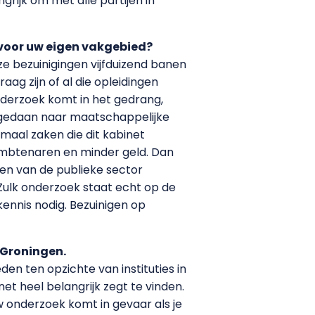
grijk om met alle partijen in
voor uw eigen vakgebied?
ze bezuinigingen vijfduizend banen
ag zijn of al die opleidingen
nderzoek komt in het gedrang,
ek gedaan naar maatschappelijke
emaal zaken die dit kabinet
 ambtenaren en minder geld. Dan
ren van de publieke sector
Zulk onderzoek staat echt op de
kennis nodig. Bezuinigen op
 Groningen.
n ten opzichte van instituties in
et heel belangrijk zegt te vinden.
 onderzoek komt in gevaar als je