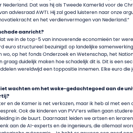
 Nederland. Dat was hij als Tweede Kamerlid voor de Chr
van adviesraad AWTI. Hij zal goed luisteren naar onze ar
nnovatiekracht en het verdienvermogen van Nederland.”
 schade aanricht?
 dat we in de top-5 van innoverende economieën ter were
d euro structureel bezuinigd: op landelijke samenwerking
en wo, op het fonds Onderzoek en Wetenschap, het Natio
 graag duidelijk maken hoe schadelijk dit is. Dit is een s
delen wereldwijd een toppositie innemen. Elke euro die je 
niet wachten om het woke-gedachtegoed aan de unive
tij?
ter en de Kamer is net verkozen, maar ik heb al met ee
gesprek. Ook de kinderen van PVV’ers willen gaan studeren
eiding in de buurt. Daarnaast leiden we artsen en lerare
enk aan de AI-experts en de ingenieurs, die allemaal wo