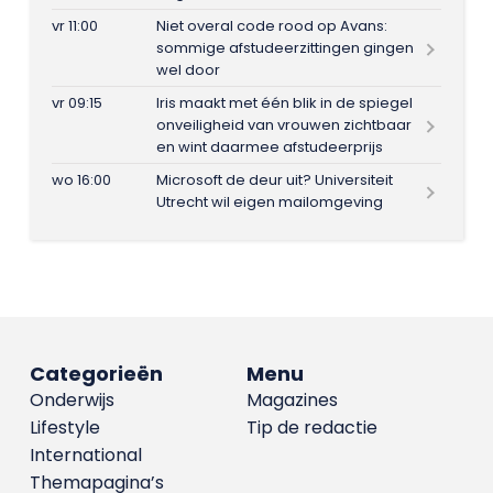
vr 11:00
Niet overal code rood op Avans:
sommige afstudeerzittingen gingen
wel door
vr 09:15
Iris maakt met één blik in de spiegel
onveiligheid van vrouwen zichtbaar
en wint daarmee afstudeerprijs
wo 16:00
Microsoft de deur uit? Universiteit
Utrecht wil eigen mailomgeving
Categorieën
Menu
Onderwijs
Magazines
Lifestyle
Tip de redactie
International
Themapagina’s