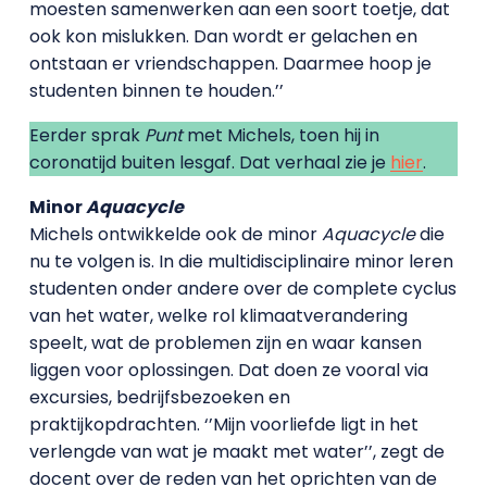
moesten samenwerken aan een soort toetje, dat
ook kon mislukken. Dan wordt er gelachen en
ontstaan er vriendschappen. Daarmee hoop je
studenten binnen te houden.’’
Eerder sprak
Punt
met Michels, toen hij in
coronatijd buiten lesgaf. Dat verhaal zie je
hier
.
Minor
Aquacycle
Michels ontwikkelde ook de minor
Aquacycle
die
nu te volgen is. In die multidisciplinaire minor leren
studenten onder andere over de complete cyclus
van het water, welke rol klimaatverandering
speelt, wat de problemen zijn en waar kansen
liggen voor oplossingen. Dat doen ze vooral via
excursies, bedrijfsbezoeken en
praktijkopdrachten. ‘’Mijn voorliefde ligt in het
verlengde van wat je maakt met water’’, zegt de
docent over de reden van het oprichten van de